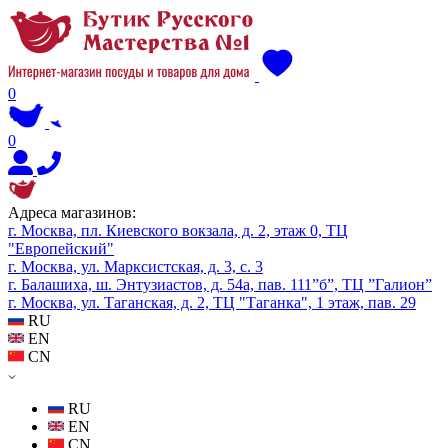
0
0
Адреса магазинов:
г. Москва, пл. Киевского вокзала, д. 2, этаж 0, ТЦ
"Европейский"
г. Москва, ул. Марксистская, д. 3, с. 3
г. Балашиха, ш. Энтузиастов, д. 54а, пав. 111”б”, ТЦ ”Галион”
г. Москва, ул. Таганская, д. 2, ТЦ "Таганка", 1 этаж, пав. 29
RU
EN
CN
RU
EN
CN