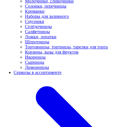
Молочники, сливочники
Солонки, перечницы
Креманки
Наборы для заливного
Соусники
Селёдочницы
Салфетницы
Ложки, лопатки
Шпротницы
Тортовницы, тортницы, тарелки для торта
Корзины, вазы для фруктов
Икорницы
Сырницы
Лимонницы
Сервизы в ассортименте