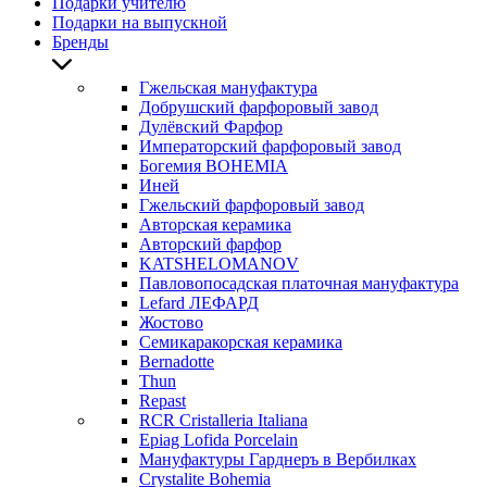
Подарки учителю
Подарки на выпускной
Бренды
Гжельская мануфактура
Добрушский фарфоровый завод
Дулёвский Фарфор
Императорский фарфоровый завод
Богемия BOHEMIA
Иней
Гжельский фарфоровый завод
Авторская керамика
Авторский фарфор
KATSHELOMANOV
Павловопосадская платочная мануфактура
Lefard ЛЕФАРД
Жостово
Семикаракорская керамика
Bernadotte
Thun
Repast
RCR Cristalleria Italiana
Epiag Lofida Porcelain
Мануфактуры Гарднеръ в Вербилках
Crystalite Bohemia