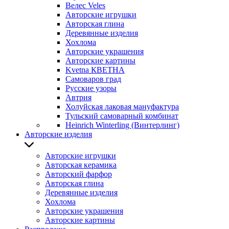
Велес Veles
Авторские игрушки
Авторская глина
Деревянные изделия
Хохлома
Авторские украшения
Авторские картины
Kvetna КВЕТНА
Самоваров град
Русские узоры
Автрия
Холуйская лаковая мануфактура
Тульский самоварный комбинат
Heinrich Winterling (Винтерлинг)
Авторские изделия
Авторские игрушки
Авторская керамика
Авторский фарфор
Авторская глина
Деревянные изделия
Хохлома
Авторские украшения
Авторские картины