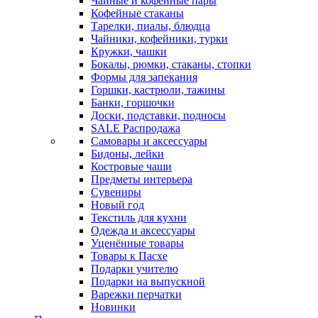
Чайные и кофейные пары
Кофейные стаканы
Тарелки, пиалы, блюдца
Чайники, кофейники, турки
Кружки, чашки
Бокалы, рюмки, стаканы, стопки
Формы для запекания
Горшки, кастрюли, тажины
Банки, горшочки
Доски, подставки, подносы
SALE Распродажа
Самовары и аксессуары
Бидоны, лейки
Костровые чаши
Предметы интерьера
Сувениры
Новый год
Текстиль для кухни
Одежда и аксессуары
Уценённые товары
Товары к Пасхе
Подарки учителю
Подарки на выпускной
Варежки перчатки
Новинки