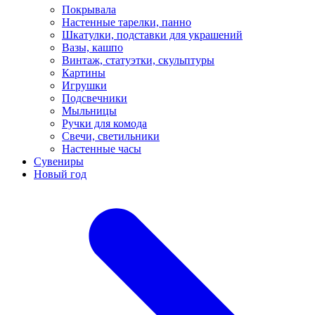
Покрывала
Настенные тарелки, панно
Шкатулки, подставки для украшений
Вазы, кашпо
Винтаж, статуэтки, скульптуры
Картины
Игрушки
Подсвечники
Мыльницы
Ручки для комода
Свечи, светильники
Настенные часы
Сувениры
Новый год