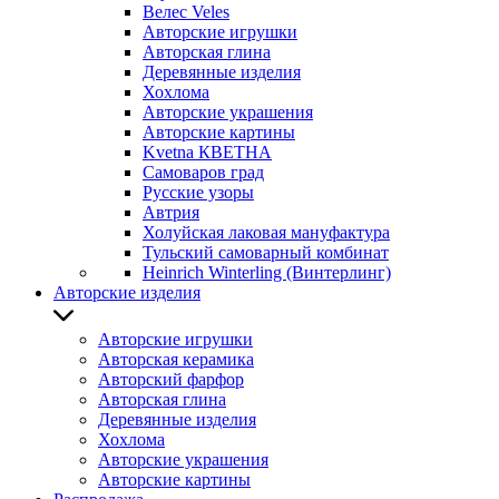
Велес Veles
Авторские игрушки
Авторская глина
Деревянные изделия
Хохлома
Авторские украшения
Авторские картины
Kvetna КВЕТНА
Самоваров град
Русские узоры
Автрия
Холуйская лаковая мануфактура
Тульский самоварный комбинат
Heinrich Winterling (Винтерлинг)
Авторские изделия
Авторские игрушки
Авторская керамика
Авторский фарфор
Авторская глина
Деревянные изделия
Хохлома
Авторские украшения
Авторские картины