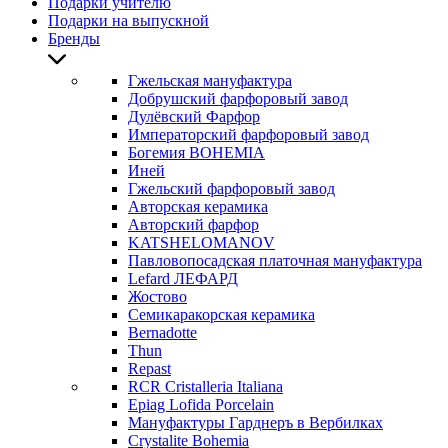
Подарки учителю
Подарки на выпускной
Бренды
Гжельская мануфактура
Добрушский фарфоровый завод
Дулёвский Фарфор
Императорский фарфоровый завод
Богемия BOHEMIA
Иней
Гжельский фарфоровый завод
Авторская керамика
Авторский фарфор
KATSHELOMANOV
Павловопосадская платочная мануфактура
Lefard ЛЕФАРД
Жостово
Семикаракорская керамика
Bernadotte
Thun
Repast
RCR Cristalleria Italiana
Epiag Lofida Porcelain
Мануфактуры Гарднеръ в Вербилках
Crystalite Bohemia