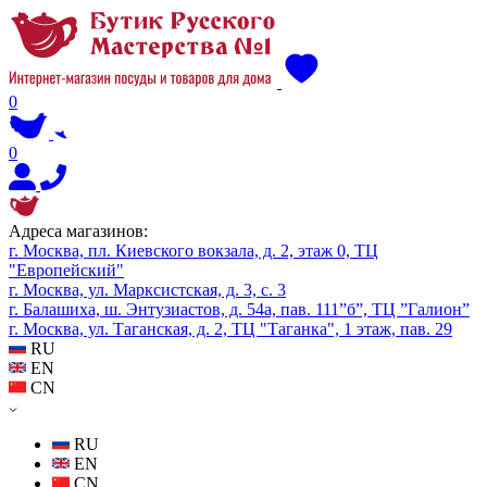
0
0
Адреса магазинов:
г. Москва, пл. Киевского вокзала, д. 2, этаж 0, ТЦ
"Европейский"
г. Москва, ул. Марксистская, д. 3, с. 3
г. Балашиха, ш. Энтузиастов, д. 54а, пав. 111”б”, ТЦ ”Галион”
г. Москва, ул. Таганская, д. 2, ТЦ "Таганка", 1 этаж, пав. 29
RU
EN
CN
RU
EN
CN