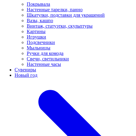
Покрывала
Настенные тарелки, панно
Шкатулки, подставки для украшений
Вазы, кашпо
Винтаж, статуэтки, скульптуры
Картины
Игрушки
Подсвечники
Мыльницы
Ручки для комода
Свечи, светильники
Настенные часы
Сувениры
Новый год