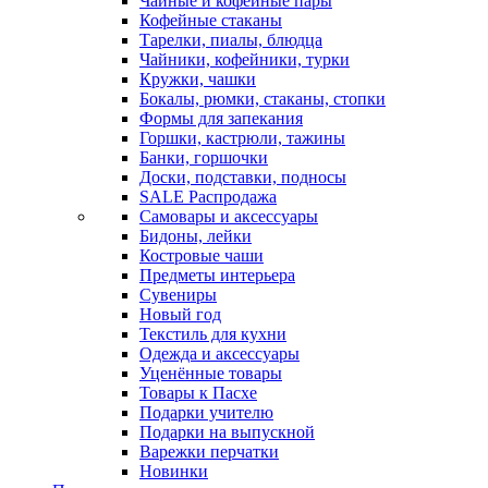
Чайные и кофейные пары
Кофейные стаканы
Тарелки, пиалы, блюдца
Чайники, кофейники, турки
Кружки, чашки
Бокалы, рюмки, стаканы, стопки
Формы для запекания
Горшки, кастрюли, тажины
Банки, горшочки
Доски, подставки, подносы
SALE Распродажа
Самовары и аксессуары
Бидоны, лейки
Костровые чаши
Предметы интерьера
Сувениры
Новый год
Текстиль для кухни
Одежда и аксессуары
Уценённые товары
Товары к Пасхе
Подарки учителю
Подарки на выпускной
Варежки перчатки
Новинки