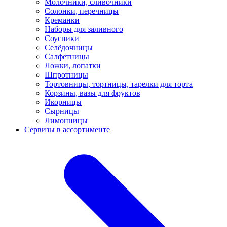
Молочники, сливочники
Солонки, перечницы
Креманки
Наборы для заливного
Соусники
Селёдочницы
Салфетницы
Ложки, лопатки
Шпротницы
Тортовницы, тортницы, тарелки для торта
Корзины, вазы для фруктов
Икорницы
Сырницы
Лимонницы
Сервизы в ассортименте