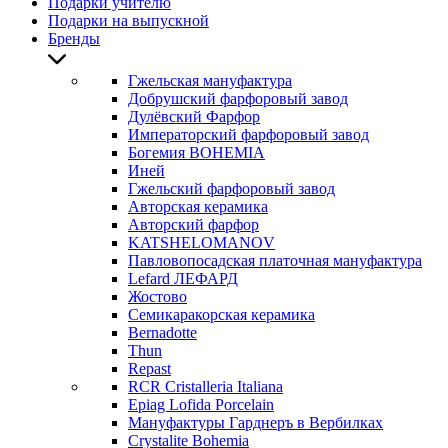
Подарки учителю
Подарки на выпускной
Бренды
Гжельская мануфактура
Добрушский фарфоровый завод
Дулёвский Фарфор
Императорский фарфоровый завод
Богемия BOHEMIA
Иней
Гжельский фарфоровый завод
Авторская керамика
Авторский фарфор
KATSHELOMANOV
Павловопосадская платочная мануфактура
Lefard ЛЕФАРД
Жостово
Семикаракорская керамика
Bernadotte
Thun
Repast
RCR Cristalleria Italiana
Epiag Lofida Porcelain
Мануфактуры Гарднеръ в Вербилках
Crystalite Bohemia