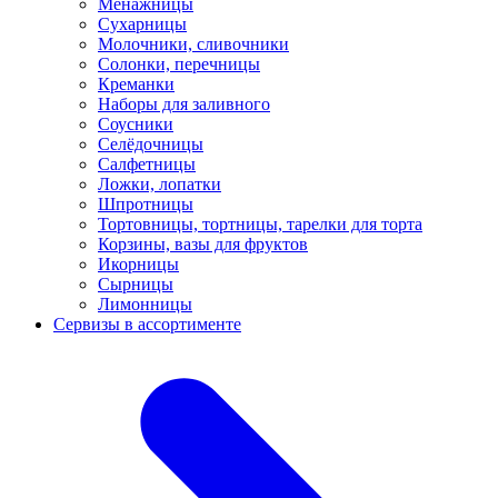
Менажницы
Сухарницы
Молочники, сливочники
Солонки, перечницы
Креманки
Наборы для заливного
Соусники
Селёдочницы
Салфетницы
Ложки, лопатки
Шпротницы
Тортовницы, тортницы, тарелки для торта
Корзины, вазы для фруктов
Икорницы
Сырницы
Лимонницы
Сервизы в ассортименте