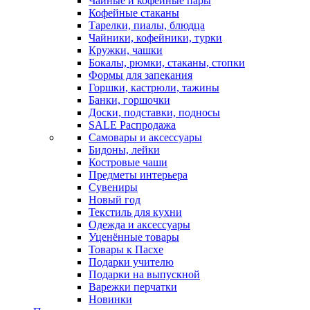
Чайные и кофейные пары
Кофейные стаканы
Тарелки, пиалы, блюдца
Чайники, кофейники, турки
Кружки, чашки
Бокалы, рюмки, стаканы, стопки
Формы для запекания
Горшки, кастрюли, тажины
Банки, горшочки
Доски, подставки, подносы
SALE Распродажа
Самовары и аксессуары
Бидоны, лейки
Костровые чаши
Предметы интерьера
Сувениры
Новый год
Текстиль для кухни
Одежда и аксессуары
Уценённые товары
Товары к Пасхе
Подарки учителю
Подарки на выпускной
Варежки перчатки
Новинки