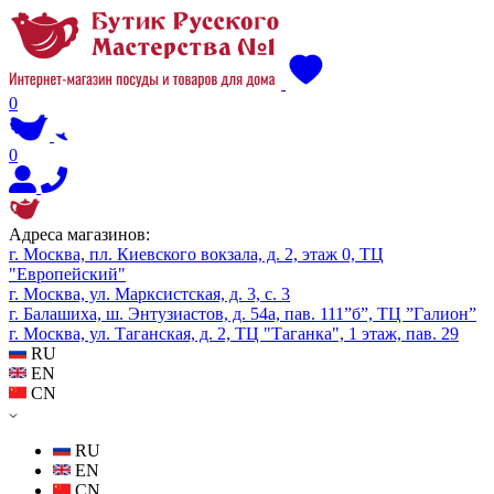
0
0
Адреса магазинов:
г. Москва, пл. Киевского вокзала, д. 2, этаж 0, ТЦ
"Европейский"
г. Москва, ул. Марксистская, д. 3, с. 3
г. Балашиха, ш. Энтузиастов, д. 54а, пав. 111”б”, ТЦ ”Галион”
г. Москва, ул. Таганская, д. 2, ТЦ "Таганка", 1 этаж, пав. 29
RU
EN
CN
RU
EN
CN