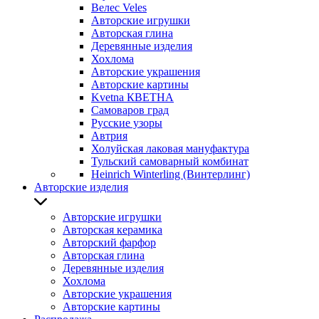
Велес Veles
Авторские игрушки
Авторская глина
Деревянные изделия
Хохлома
Авторские украшения
Авторские картины
Kvetna КВЕТНА
Самоваров град
Русские узоры
Автрия
Холуйская лаковая мануфактура
Тульский самоварный комбинат
Heinrich Winterling (Винтерлинг)
Авторские изделия
Авторские игрушки
Авторская керамика
Авторский фарфор
Авторская глина
Деревянные изделия
Хохлома
Авторские украшения
Авторские картины