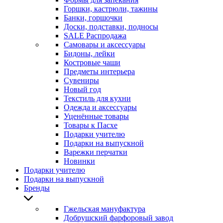
Горшки, кастрюли, тажины
Банки, горшочки
Доски, подставки, подносы
SALE Распродажа
Самовары и аксессуары
Бидоны, лейки
Костровые чаши
Предметы интерьера
Сувениры
Новый год
Текстиль для кухни
Одежда и аксессуары
Уценённые товары
Товары к Пасхе
Подарки учителю
Подарки на выпускной
Варежки перчатки
Новинки
Подарки учителю
Подарки на выпускной
Бренды
Гжельская мануфактура
Добрушский фарфоровый завод