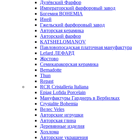
Дулёвский Фарфор
Императорский фарфоровый завод
Богемия BOHEMIA
Иней
Гжельский фарфоровый завод
Авторская керамика
Авторский фарфор
KATSHELOMANOV
Павловопосадская платочная мануфактура
Lefard ЛЕФАРД
Жостово
Семикаракорская керамика
Bernadotte
Thun
Repast
RCR Cristalleria Italiana
Epiag Lofida Porcelain
Мануфактуры Гарднеръ в Вербилках
Crystalite Bohemia
Велес Veles
Авторские игрушки
Авторская глина
Деревянные изделия
Хохлома
Авторские украшения