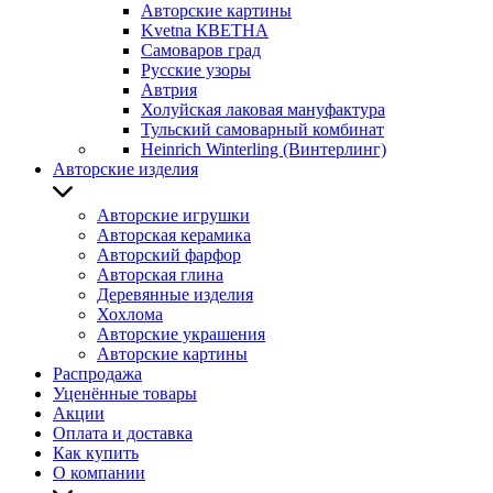
Авторские картины
Kvetna КВЕТНА
Самоваров град
Русские узоры
Автрия
Холуйская лаковая мануфактура
Тульский самоварный комбинат
Heinrich Winterling (Винтерлинг)
Авторские изделия
Авторские игрушки
Авторская керамика
Авторский фарфор
Авторская глина
Деревянные изделия
Хохлома
Авторские украшения
Авторские картины
Распродажа
Уценённые товары
Акции
Оплата и доставка
Как купить
О компании