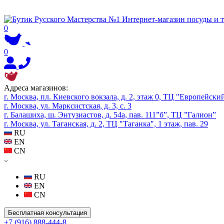
0
0
Адреса магазинов:
г. Москва, пл. Киевского вокзала, д. 2, этаж 0, ТЦ "Европейски
г. Москва, ул. Марксистская, д. 3, с. 3
г. Балашиха, ш. Энтузиастов, д. 54а, пав. 111”б”, ТЦ ”Галион”
г. Москва, ул. Таганская, д. 2, ТЦ "Таганка", 1 этаж, пав. 29
RU
EN
CN
RU
EN
CN
Бесплатная консультация
+7 (916) 888-444-8