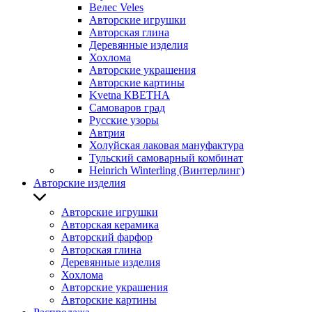
Велес Veles
Авторские игрушки
Авторская глина
Деревянные изделия
Хохлома
Авторские украшения
Авторские картины
Kvetna КВЕТНА
Самоваров град
Русские узоры
Автрия
Холуйская лаковая мануфактура
Тульский самоварный комбинат
Heinrich Winterling (Винтерлинг)
Авторские изделия
Авторские игрушки
Авторская керамика
Авторский фарфор
Авторская глина
Деревянные изделия
Хохлома
Авторские украшения
Авторские картины