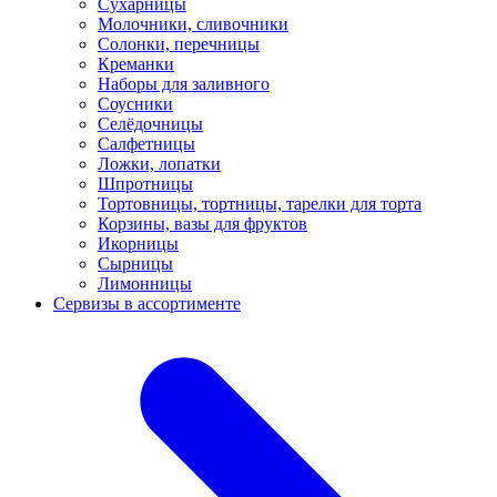
Сухарницы
Молочники, сливочники
Солонки, перечницы
Креманки
Наборы для заливного
Соусники
Селёдочницы
Салфетницы
Ложки, лопатки
Шпротницы
Тортовницы, тортницы, тарелки для торта
Корзины, вазы для фруктов
Икорницы
Сырницы
Лимонницы
Сервизы в ассортименте