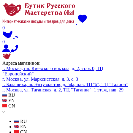
0
0
Адреса магазинов:
г. Москва, пл. Киевского вокзала, д. 2, этаж 0, ТЦ
"Европейский"
г. Москва, ул. Марксистская, д. 3, с. 3
г. Балашиха, ш. Энтузиастов, д. 54а, пав. 111”б”, ТЦ ”Галион”
г. Москва, ул. Таганская, д. 2, ТЦ "Таганка", 1 этаж, пав. 29
RU
EN
CN
RU
EN
CN