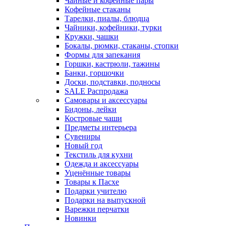
Чайные и кофейные пары
Кофейные стаканы
Тарелки, пиалы, блюдца
Чайники, кофейники, турки
Кружки, чашки
Бокалы, рюмки, стаканы, стопки
Формы для запекания
Горшки, кастрюли, тажины
Банки, горшочки
Доски, подставки, подносы
SALE Распродажа
Самовары и аксессуары
Бидоны, лейки
Костровые чаши
Предметы интерьера
Сувениры
Новый год
Текстиль для кухни
Одежда и аксессуары
Уценённые товары
Товары к Пасхе
Подарки учителю
Подарки на выпускной
Варежки перчатки
Новинки