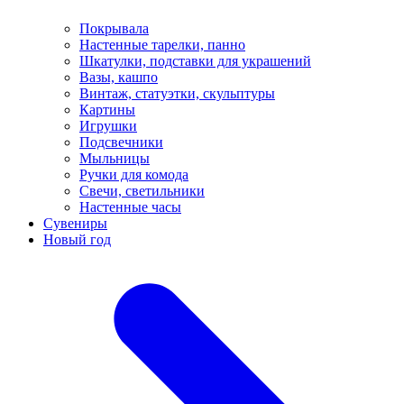
Покрывала
Настенные тарелки, панно
Шкатулки, подставки для украшений
Вазы, кашпо
Винтаж, статуэтки, скульптуры
Картины
Игрушки
Подсвечники
Мыльницы
Ручки для комода
Свечи, светильники
Настенные часы
Сувениры
Новый год