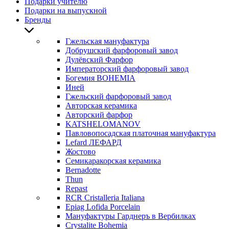
Подарки учителю
Подарки на выпускной
Бренды
Гжельская мануфактура
Добрушский фарфоровый завод
Дулёвский Фарфор
Императорский фарфоровый завод
Богемия BOHEMIA
Иней
Гжельский фарфоровый завод
Авторская керамика
Авторский фарфор
KATSHELOMANOV
Павловопосадская платочная мануфактура
Lefard ЛЕФАРД
Жостово
Семикаракорская керамика
Bernadotte
Thun
Repast
RCR Cristalleria Italiana
Epiag Lofida Porcelain
Мануфактуры Гарднеръ в Вербилках
Crystalite Bohemia