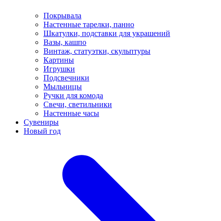
Покрывала
Настенные тарелки, панно
Шкатулки, подставки для украшений
Вазы, кашпо
Винтаж, статуэтки, скульптуры
Картины
Игрушки
Подсвечники
Мыльницы
Ручки для комода
Свечи, светильники
Настенные часы
Сувениры
Новый год