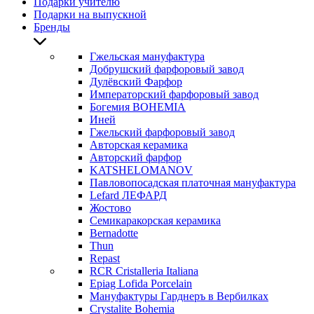
Подарки учителю
Подарки на выпускной
Бренды
Гжельская мануфактура
Добрушский фарфоровый завод
Дулёвский Фарфор
Императорский фарфоровый завод
Богемия BOHEMIA
Иней
Гжельский фарфоровый завод
Авторская керамика
Авторский фарфор
KATSHELOMANOV
Павловопосадская платочная мануфактура
Lefard ЛЕФАРД
Жостово
Семикаракорская керамика
Bernadotte
Thun
Repast
RCR Cristalleria Italiana
Epiag Lofida Porcelain
Мануфактуры Гарднеръ в Вербилках
Crystalite Bohemia