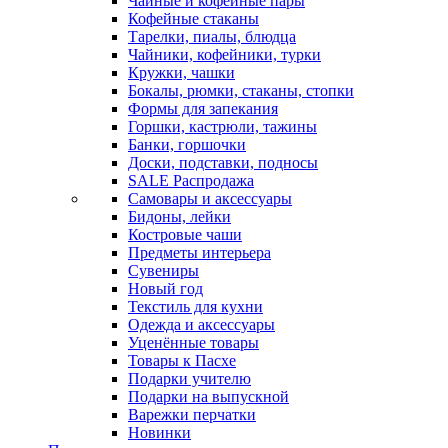
Чайные и кофейные пары
Кофейные стаканы
Тарелки, пиалы, блюдца
Чайники, кофейники, турки
Кружки, чашки
Бокалы, рюмки, стаканы, стопки
Формы для запекания
Горшки, кастрюли, тажины
Банки, горшочки
Доски, подставки, подносы
SALE Распродажа
Самовары и аксессуары
Бидоны, лейки
Костровые чаши
Предметы интерьера
Сувениры
Новый год
Текстиль для кухни
Одежда и аксессуары
Уценённые товары
Товары к Пасхе
Подарки учителю
Подарки на выпускной
Варежки перчатки
Новинки