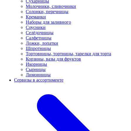
Сухарницы
Молочники, сливочники
Солонки, перечницы
Креманки
Наборы для заливного
Соусники
Селёдочницы
Салфетницы
Ложки, лопатки
Шпротницы
Тортовницы, тортницы, тарелки для торта
Корзины, вазы для фруктов
Икорницы
Сырницы
Лимонницы
Сервизы в ассортименте