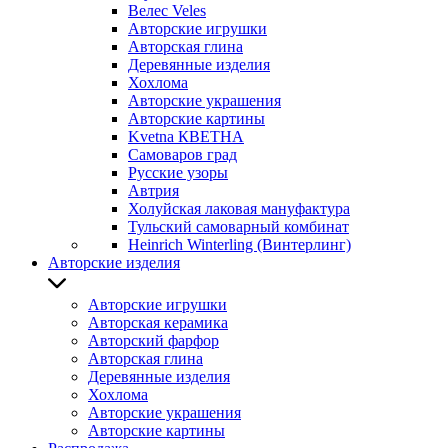
Велес Veles
Авторские игрушки
Авторская глина
Деревянные изделия
Хохлома
Авторские украшения
Авторские картины
Kvetna КВЕТНА
Самоваров град
Русские узоры
Автрия
Холуйская лаковая мануфактура
Тульский самоварный комбинат
Heinrich Winterling (Винтерлинг)
Авторские изделия
Авторские игрушки
Авторская керамика
Авторский фарфор
Авторская глина
Деревянные изделия
Хохлома
Авторские украшения
Авторские картины