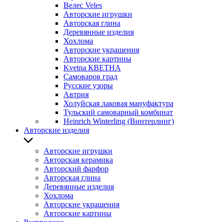
Велес Veles
Авторские игрушки
Авторская глина
Деревянные изделия
Хохлома
Авторские украшения
Авторские картины
Kvetna КВЕТНА
Самоваров град
Русские узоры
Автрия
Холуйская лаковая мануфактура
Тульский самоварный комбинат
Heinrich Winterling (Винтерлинг)
Авторские изделия
Авторские игрушки
Авторская керамика
Авторский фарфор
Авторская глина
Деревянные изделия
Хохлома
Авторские украшения
Авторские картины