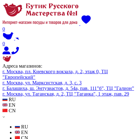
0
0
Адреса магазинов:
г. Москва, пл. Киевского вокзала, д. 2, этаж 0, ТЦ
"Европейский"
г. Москва, ул. Марксистская, д. 3, с. 3
г. Балашиха, ш. Энтузиастов, д. 54а, пав. 111”б”, ТЦ ”Галион”
г. Москва, ул. Таганская, д. 2, ТЦ "Таганка", 1 этаж, пав. 29
RU
EN
CN
RU
EN
CN