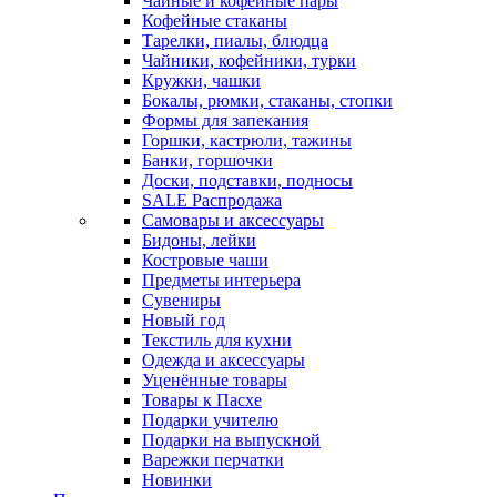
Чайные и кофейные пары
Кофейные стаканы
Тарелки, пиалы, блюдца
Чайники, кофейники, турки
Кружки, чашки
Бокалы, рюмки, стаканы, стопки
Формы для запекания
Горшки, кастрюли, тажины
Банки, горшочки
Доски, подставки, подносы
SALE Распродажа
Самовары и аксессуары
Бидоны, лейки
Костровые чаши
Предметы интерьера
Сувениры
Новый год
Текстиль для кухни
Одежда и аксессуары
Уценённые товары
Товары к Пасхе
Подарки учителю
Подарки на выпускной
Варежки перчатки
Новинки