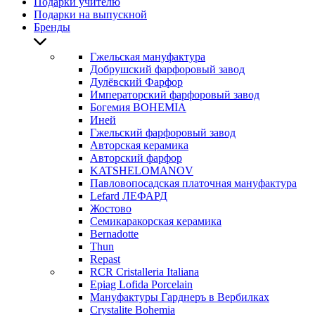
Подарки учителю
Подарки на выпускной
Бренды
Гжельская мануфактура
Добрушский фарфоровый завод
Дулёвский Фарфор
Императорский фарфоровый завод
Богемия BOHEMIA
Иней
Гжельский фарфоровый завод
Авторская керамика
Авторский фарфор
KATSHELOMANOV
Павловопосадская платочная мануфактура
Lefard ЛЕФАРД
Жостово
Семикаракорская керамика
Bernadotte
Thun
Repast
RCR Cristalleria Italiana
Epiag Lofida Porcelain
Мануфактуры Гарднеръ в Вербилках
Crystalite Bohemia