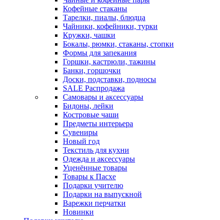
Кофейные стаканы
Тарелки, пиалы, блюдца
Чайники, кофейники, турки
Кружки, чашки
Бокалы, рюмки, стаканы, стопки
Формы для запекания
Горшки, кастрюли, тажины
Банки, горшочки
Доски, подставки, подносы
SALE Распродажа
Самовары и аксессуары
Бидоны, лейки
Костровые чаши
Предметы интерьера
Сувениры
Новый год
Текстиль для кухни
Одежда и аксессуары
Уценённые товары
Товары к Пасхе
Подарки учителю
Подарки на выпускной
Варежки перчатки
Новинки