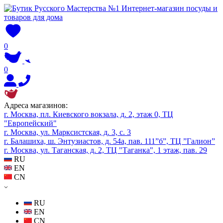
0
0
Адреса магазинов:
г. Москва, пл. Киевского вокзала, д. 2, этаж 0, ТЦ
"Европейский"
г. Москва, ул. Марксистская, д. 3, с. 3
г. Балашиха, ш. Энтузиастов, д. 54а, пав. 111”б”, ТЦ ”Галион”
г. Москва, ул. Таганская, д. 2, ТЦ "Таганка", 1 этаж, пав. 29
RU
EN
CN
RU
EN
CN