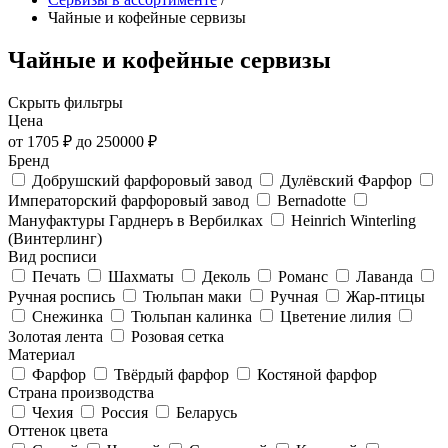
Чайные и кофейные сервизы
Чайные и кофейные сервизы
Скрыть фильтры
Цена
от
1705
₽ до
250000
₽
Бренд
Добрушский фарфоровый завод
Дулёвский Фарфор
Императорский фарфоровый завод
Bernadotte
Мануфактуры Гарднеръ в Вербилках
Heinrich Winterling
(Винтерлинг)
Вид росписи
Печать
Шахматы
Деколь
Романс
Лаванда
Ручная роспись
Тюльпан маки
Ручная
Жар-птицы
Снежинка
Тюльпан калинка
Цветение лилия
Золотая лента
Розовая сетка
Материал
Фарфор
Твёрдый фарфор
Костяной фарфор
Страна производства
Чехия
Россия
Беларусь
Оттенок цвета