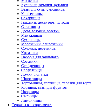
Маслёнки
Кувшины, крынки, бутылки
Вазы для супа, суповницы
Конфетницы
Сахарницы
Графины, декантеры, штофы
Салатницы
Дозы, вазочки, розетки
Менажницы
Сухарницы
Молочники, сливочники
Солонки, перечницы
Креманки
Наборы для заливного
Соусники
Селёдочницы
Салфетницы
Ложки, лопатки
Шпротницы
Тортовницы, тортницы, тарелки для торта
Корзины, вазы для фруктов
Икорницы
Сырницы
Лимонницы
Сервизы в ассортименте