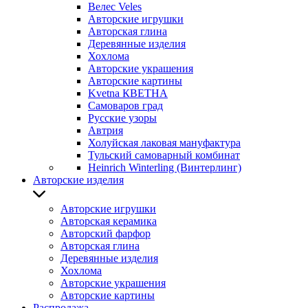
Велес Veles
Авторские игрушки
Авторская глина
Деревянные изделия
Хохлома
Авторские украшения
Авторские картины
Kvetna КВЕТНА
Самоваров град
Русские узоры
Автрия
Холуйская лаковая мануфактура
Тульский самоварный комбинат
Heinrich Winterling (Винтерлинг)
Авторские изделия
Авторские игрушки
Авторская керамика
Авторский фарфор
Авторская глина
Деревянные изделия
Хохлома
Авторские украшения
Авторские картины
Распродажа