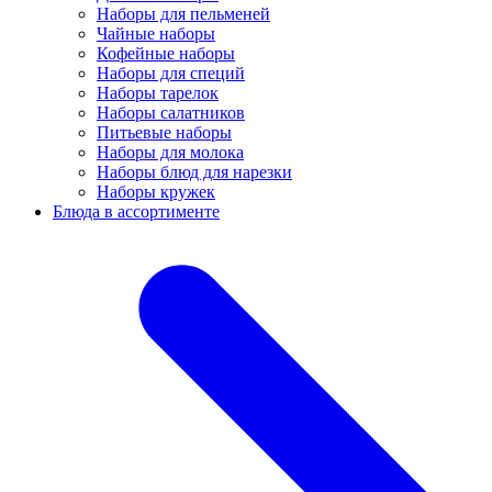
Наборы для пельменей
Чайные наборы
Кофейные наборы
Наборы для специй
Наборы тарелок
Наборы салатников
Питьевые наборы
Наборы для молока
Наборы блюд для нарезки
Наборы кружек
Блюда в ассортименте