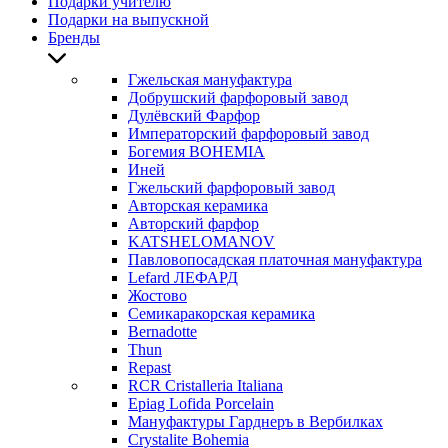
Подарки учителю
Подарки на выпускной
Бренды
Гжельская мануфактура
Добрушский фарфоровый завод
Дулёвский Фарфор
Императорский фарфоровый завод
Богемия BOHEMIA
Иней
Гжельский фарфоровый завод
Авторская керамика
Авторский фарфор
KATSHELOMANOV
Павловопосадская платочная мануфактура
Lefard ЛЕФАРД
Жостово
Семикаракорская керамика
Bernadotte
Thun
Repast
RCR Cristalleria Italiana
Epiag Lofida Porcelain
Мануфактуры Гарднеръ в Вербилках
Crystalite Bohemia