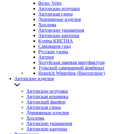
Велес Veles
Авторские игрушки
Авторская глина
Деревянные изделия
Хохлома
Авторские украшения
Авторские картины
Kvetna КВЕТНА
Самоваров град
Русские узоры
Автрия
Холуйская лаковая мануфактура
Тульский самоварный комбинат
Heinrich Winterling (Винтерлинг)
Авторские изделия
Авторские игрушки
Авторская керамика
Авторский фарфор
Авторская глина
Деревянные изделия
Хохлома
Авторские украшения
Авторские картины