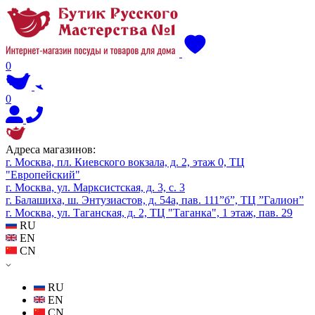
0
0
Адреса магазинов:
г. Москва, пл. Киевского вокзала, д. 2, этаж 0, ТЦ
"Европейский"
г. Москва, ул. Марксистская, д. 3, с. 3
г. Балашиха, ш. Энтузиастов, д. 54а, пав. 111”б”, ТЦ ”Галион”
г. Москва, ул. Таганская, д. 2, ТЦ "Таганка", 1 этаж, пав. 29
RU
EN
CN
RU
EN
CN