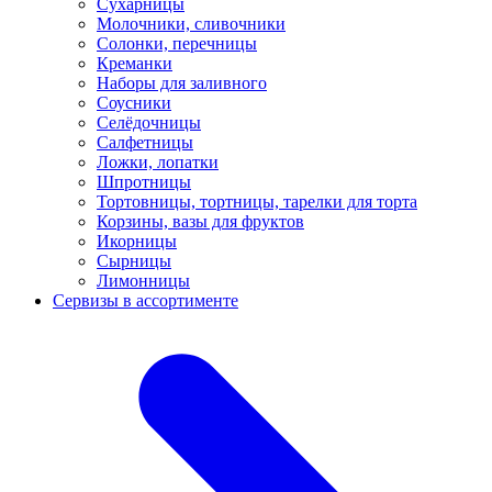
Сухарницы
Молочники, сливочники
Солонки, перечницы
Креманки
Наборы для заливного
Соусники
Селёдочницы
Салфетницы
Ложки, лопатки
Шпротницы
Тортовницы, тортницы, тарелки для торта
Корзины, вазы для фруктов
Икорницы
Сырницы
Лимонницы
Сервизы в ассортименте