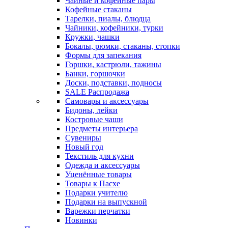
Чайные и кофейные пары
Кофейные стаканы
Тарелки, пиалы, блюдца
Чайники, кофейники, турки
Кружки, чашки
Бокалы, рюмки, стаканы, стопки
Формы для запекания
Горшки, кастрюли, тажины
Банки, горшочки
Доски, подставки, подносы
SALE Распродажа
Самовары и аксессуары
Бидоны, лейки
Костровые чаши
Предметы интерьера
Сувениры
Новый год
Текстиль для кухни
Одежда и аксессуары
Уценённые товары
Товары к Пасхе
Подарки учителю
Подарки на выпускной
Варежки перчатки
Новинки