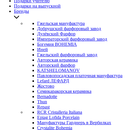
Подарки учителю
Подарки на выпускной
Бренды
Гжельская мануфактура
Добрушский фарфоровый завод
Дулёвский Фарфор
Императорский фарфоровый завод
Богемия BOHEMIA
Иней
Гжельский фарфоровый завод
Авторская керамика
Авторский фарфор
KATSHELOMANOV
Павловопосадская платочная мануфактура
Lefard ЛЕФАРД
Жостово
Семикаракорская керамика
Bernadotte
Thun
Repast
RCR Cristalleria Italiana
Epiag Lofida Porcelain
Мануфактуры Гарднеръ в Вербилках
Crystalite Bohemia