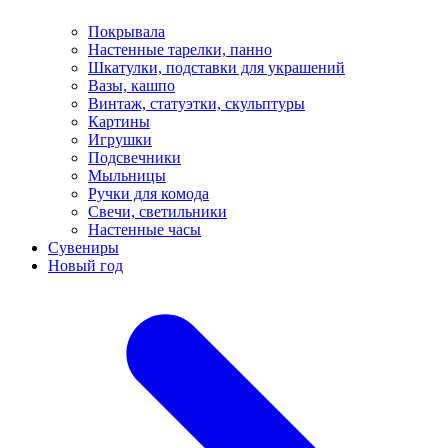
Покрывала
Настенные тарелки, панно
Шкатулки, подставки для украшений
Вазы, кашпо
Винтаж, статуэтки, скульптуры
Картины
Игрушки
Подсвечники
Мыльницы
Ручки для комода
Свечи, светильники
Настенные часы
Сувениры
Новый год