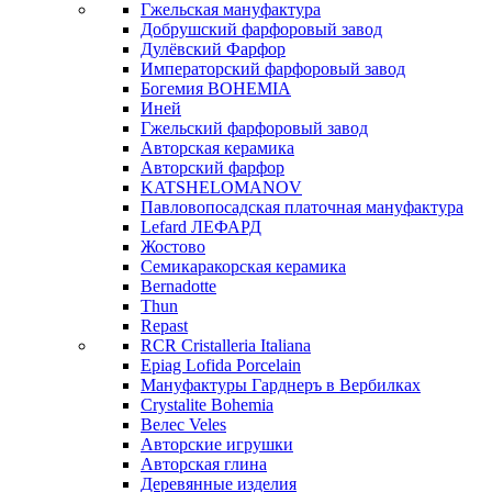
Гжельская мануфактура
Добрушский фарфоровый завод
Дулёвский Фарфор
Императорский фарфоровый завод
Богемия BOHEMIA
Иней
Гжельский фарфоровый завод
Авторская керамика
Авторский фарфор
KATSHELOMANOV
Павловопосадская платочная мануфактура
Lefard ЛЕФАРД
Жостово
Семикаракорская керамика
Bernadotte
Thun
Repast
RCR Cristalleria Italiana
Epiag Lofida Porcelain
Мануфактуры Гарднеръ в Вербилках
Crystalite Bohemia
Велес Veles
Авторские игрушки
Авторская глина
Деревянные изделия