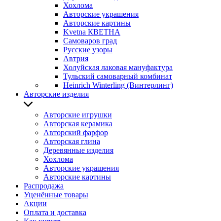
Хохлома
Авторские украшения
Авторские картины
Kvetna КВЕТНА
Самоваров град
Русские узоры
Автрия
Холуйская лаковая мануфактура
Тульский самоварный комбинат
Heinrich Winterling (Винтерлинг)
Авторские изделия
Авторские игрушки
Авторская керамика
Авторский фарфор
Авторская глина
Деревянные изделия
Хохлома
Авторские украшения
Авторские картины
Распродажа
Уценённые товары
Акции
Оплата и доставка