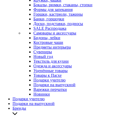
Кружки, чашки
Бокалы, рюмки, стаканы, стопки
Формы для запекания
Горшки, кастрюли, тажины
Банки, горшочки
Доски, подставки, подносы
SALE Распродажа
Самовары и аксессуары
Бидоны, лейки
Костровые чаши
Предметы интерьера
Сувениры
Новый год
Текстиль для кухни
Одежда и аксессуары
Уценённые товары
Товары к Пасхе
Подарки учителю
Подарки на выпускной
Варежки перчатки
Новинки
Подарки учителю
Подарки на выпускной
Бренды