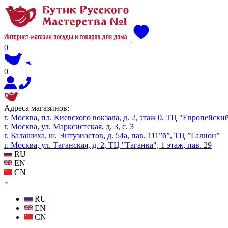
0
0
Адреса магазинов:
г. Москва, пл. Киевского вокзала, д. 2, этаж 0, ТЦ "Европейски
г. Москва, ул. Марксистская, д. 3, с. 3
г. Балашиха, ш. Энтузиастов, д. 54а, пав. 111”б”, ТЦ ”Галион”
г. Москва, ул. Таганская, д. 2, ТЦ "Таганка", 1 этаж, пав. 29
RU
EN
CN
RU
EN
CN