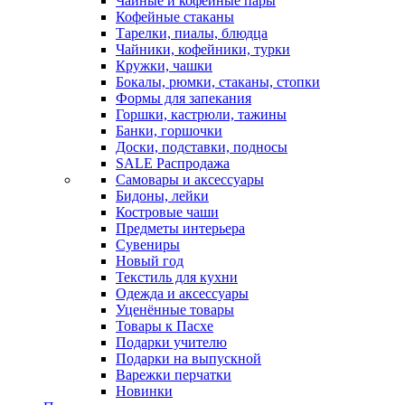
Чайные и кофейные пары
Кофейные стаканы
Тарелки, пиалы, блюдца
Чайники, кофейники, турки
Кружки, чашки
Бокалы, рюмки, стаканы, стопки
Формы для запекания
Горшки, кастрюли, тажины
Банки, горшочки
Доски, подставки, подносы
SALE Распродажа
Самовары и аксессуары
Бидоны, лейки
Костровые чаши
Предметы интерьера
Сувениры
Новый год
Текстиль для кухни
Одежда и аксессуары
Уценённые товары
Товары к Пасхе
Подарки учителю
Подарки на выпускной
Варежки перчатки
Новинки