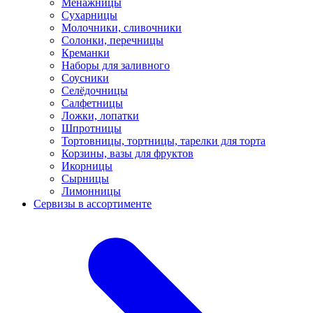
Менажницы
Сухарницы
Молочники, сливочники
Солонки, перечницы
Креманки
Наборы для заливного
Соусники
Селёдочницы
Салфетницы
Ложки, лопатки
Шпротницы
Тортовницы, тортницы, тарелки для торта
Корзины, вазы для фруктов
Икорницы
Сырницы
Лимонницы
Сервизы в ассортименте