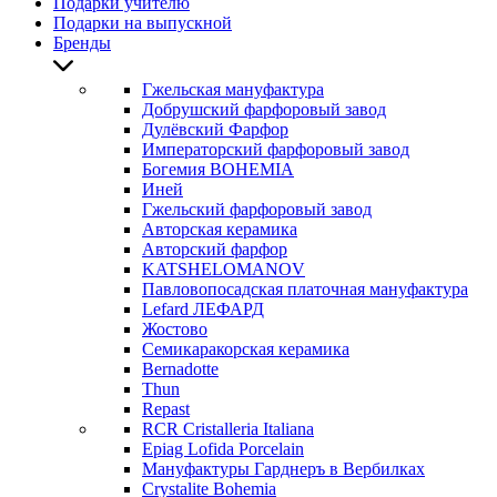
Подарки учителю
Подарки на выпускной
Бренды
Гжельская мануфактура
Добрушский фарфоровый завод
Дулёвский Фарфор
Императорский фарфоровый завод
Богемия BOHEMIA
Иней
Гжельский фарфоровый завод
Авторская керамика
Авторский фарфор
KATSHELOMANOV
Павловопосадская платочная мануфактура
Lefard ЛЕФАРД
Жостово
Семикаракорская керамика
Bernadotte
Thun
Repast
RCR Cristalleria Italiana
Epiag Lofida Porcelain
Мануфактуры Гарднеръ в Вербилках
Crystalite Bohemia