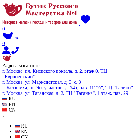
0
0
Адреса магазинов:
г. Москва, пл. Киевского вокзала, д. 2, этаж 0, ТЦ
"Европейский"
г. Москва, ул. Марксистская, д. 3, с. 3
г. Балашиха, ш. Энтузиастов, д. 54а, пав. 111”б”, ТЦ ”Галион”
г. Москва, ул. Таганская, д. 2, ТЦ "Таганка", 1 этаж, пав. 29
RU
EN
CN
RU
EN
CN