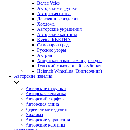
Велес Veles
Авторские игрушки
Авторская глина
Деревянные изделия
Хохлома
Авторские украшения
Авторские картины
Kvetna КВЕТНА
Самоваров град
Русские узоры
Автрия
Холуйская лаковая мануфактура
Тульский самоварный комбинат
Heinrich Winterling (Винтерлинг)
Авторские изделия
Авторские игрушки
Авторская керамика
Авторский фарфор
Авторская глина
Деревянные изделия
Хохлома
Авторские украшения
Авторские картины