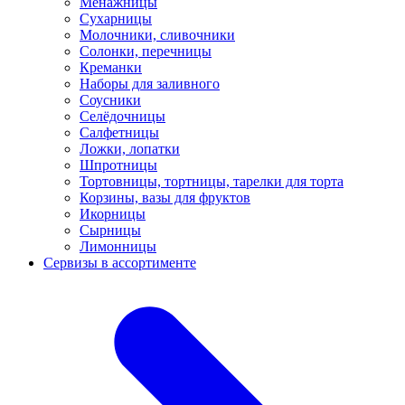
Менажницы
Сухарницы
Молочники, сливочники
Солонки, перечницы
Креманки
Наборы для заливного
Соусники
Селёдочницы
Салфетницы
Ложки, лопатки
Шпротницы
Тортовницы, тортницы, тарелки для торта
Корзины, вазы для фруктов
Икорницы
Сырницы
Лимонницы
Сервизы в ассортименте