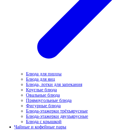
Блюда для пиццы
Блюда для яиц
Блюда, лотки для запекания
Круглые блюда
Овальные блюда
Прямоугольные блюда
Фигурные блюда
Блюда-этажерки трёхъярусные
Блюда-этажерки двухъярусные
Блюда с крышкой
Чайные и кофейные пары