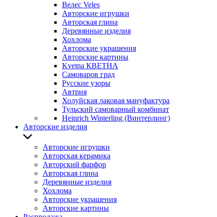
Велес Veles
Авторские игрушки
Авторская глина
Деревянные изделия
Хохлома
Авторские украшения
Авторские картины
Kvetna КВЕТНА
Самоваров град
Русские узоры
Автрия
Холуйская лаковая мануфактура
Тульский самоварный комбинат
Heinrich Winterling (Винтерлинг)
Авторские изделия
Авторские игрушки
Авторская керамика
Авторский фарфор
Авторская глина
Деревянные изделия
Хохлома
Авторские украшения
Авторские картины
Распродажа