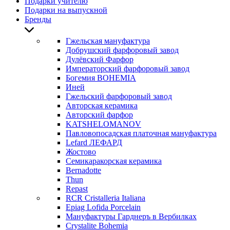
Подарки учителю
Подарки на выпускной
Бренды
Гжельская мануфактура
Добрушский фарфоровый завод
Дулёвский Фарфор
Императорский фарфоровый завод
Богемия BOHEMIA
Иней
Гжельский фарфоровый завод
Авторская керамика
Авторский фарфор
KATSHELOMANOV
Павловопосадская платочная мануфактура
Lefard ЛЕФАРД
Жостово
Семикаракорская керамика
Bernadotte
Thun
Repast
RCR Cristalleria Italiana
Epiag Lofida Porcelain
Мануфактуры Гарднеръ в Вербилках
Crystalite Bohemia