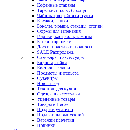
Кофейные стаканы
Тарелки, пиалы, блюдца
Чайники, кофейники, турки
Кружки, чашки
Бокалы, рюмки, стаканы, стопки
Формы для запекания
Горшки, кастрюли, тажины
Банки, горшочки
Доски, подставки, подносы
SALE Распродажа
Самовары и аксессуары
Бидоны, лейки
Костровые чаши
Предметы интерьера
Сувениры
Новый год
Текстиль для кухни
Одежда и аксессуары
Уценённые товары
Товары к Пасхе
Подарки учителю
Подарки на выпускной
Варежки перчатки
Новинки