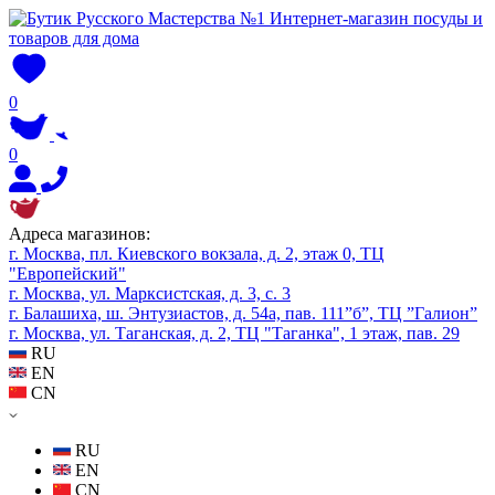
0
0
Адреса магазинов:
г. Москва, пл. Киевского вокзала, д. 2, этаж 0, ТЦ
"Европейский"
г. Москва, ул. Марксистская, д. 3, с. 3
г. Балашиха, ш. Энтузиастов, д. 54а, пав. 111”б”, ТЦ ”Галион”
г. Москва, ул. Таганская, д. 2, ТЦ "Таганка", 1 этаж, пав. 29
RU
EN
CN
RU
EN
CN