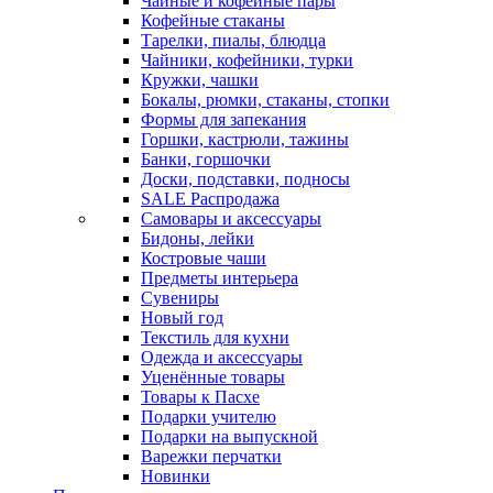
Чайные и кофейные пары
Кофейные стаканы
Тарелки, пиалы, блюдца
Чайники, кофейники, турки
Кружки, чашки
Бокалы, рюмки, стаканы, стопки
Формы для запекания
Горшки, кастрюли, тажины
Банки, горшочки
Доски, подставки, подносы
SALE Распродажа
Самовары и аксессуары
Бидоны, лейки
Костровые чаши
Предметы интерьера
Сувениры
Новый год
Текстиль для кухни
Одежда и аксессуары
Уценённые товары
Товары к Пасхе
Подарки учителю
Подарки на выпускной
Варежки перчатки
Новинки