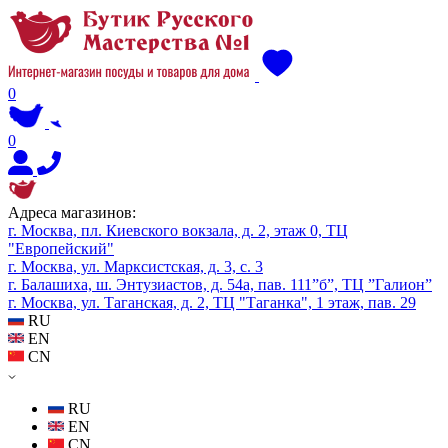
0
0
Адреса магазинов:
г. Москва, пл. Киевского вокзала, д. 2, этаж 0, ТЦ
"Европейский"
г. Москва, ул. Марксистская, д. 3, с. 3
г. Балашиха, ш. Энтузиастов, д. 54а, пав. 111”б”, ТЦ ”Галион”
г. Москва, ул. Таганская, д. 2, ТЦ "Таганка", 1 этаж, пав. 29
RU
EN
CN
RU
EN
CN