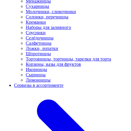
Менажницы
Сухарницы
Молочники, сливочники
Солонки, перечницы
Креманки
Наборы для заливного
Соусники
Селёдочницы
Салфетницы
Ложки, лопатки
Шпротницы
Тортовницы, тортницы, тарелки для торта
Корзины, вазы для фруктов
Икорницы
Сырницы
Лимонницы
Сервизы в ассортименте