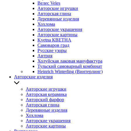
Велес Veles
Авторские игрушки
Авторская глина
Деревянные изделия
Хохлома
Авторские украшения
Авторские картины
Kvetna КВЕТНА
Самоваров град
Русские узоры
Автрия
Холуйская лаковая мануфактура
Тульский самоварный комбинат
Heinrich Winterling (Винтерлинг)
Авторские изделия
Авторские игрушки
Авторская керамика
Авторский фарфор
Авторская глина
Деревянные изделия
Хохлома
Авторские украшения
Авторские картины