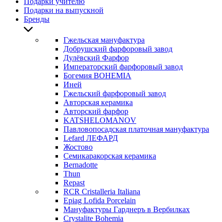
Подарки учителю
Подарки на выпускной
Бренды
Гжельская мануфактура
Добрушский фарфоровый завод
Дулёвский Фарфор
Императорский фарфоровый завод
Богемия BOHEMIA
Иней
Гжельский фарфоровый завод
Авторская керамика
Авторский фарфор
KATSHELOMANOV
Павловопосадская платочная мануфактура
Lefard ЛЕФАРД
Жостово
Семикаракорская керамика
Bernadotte
Thun
Repast
RCR Cristalleria Italiana
Epiag Lofida Porcelain
Мануфактуры Гарднеръ в Вербилках
Crystalite Bohemia