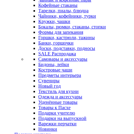
Кофейные стаканы
Тарелки, пиалы, блюдца
Чайники, кофейники, турки
Кружки, чашки
Бокалы, рюмки, стаканы, стопки
Формы для запекания
Горшки, кастрюли, тажины
Банки, горшочки
Доски, подставки, подносы
SALE Распродажа
Самовары и аксессуары
Бидоны, лейки
Костровые чаши
Предметы интерьера
Сувениры
Новый год
Текстиль для кухни
Одежда и аксессуары
Уценённые товары
Товары к Пасхе
Подарки учителю
Подарки на выпускной
Варежки перчатки
Новинки