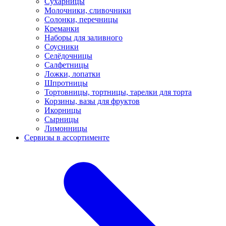
Сухарницы
Молочники, сливочники
Солонки, перечницы
Креманки
Наборы для заливного
Соусники
Селёдочницы
Салфетницы
Ложки, лопатки
Шпротницы
Тортовницы, тортницы, тарелки для торта
Корзины, вазы для фруктов
Икорницы
Сырницы
Лимонницы
Сервизы в ассортименте