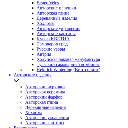
Велес Veles
Авторские игрушки
Авторская глина
Деревянные изделия
Хохлома
Авторские украшения
Авторские картины
Kvetna КВЕТНА
Самоваров град
Русские узоры
Автрия
Холуйская лаковая мануфактура
Тульский самоварный комбинат
Heinrich Winterling (Винтерлинг)
Авторские изделия
Авторские игрушки
Авторская керамика
Авторский фарфор
Авторская глина
Деревянные изделия
Хохлома
Авторские украшения
Авторские картины
Распродажа