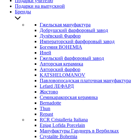
Подарки учителю
Подарки на выпускной
Бренды
Гжельская мануфактура
Добрушский фарфоровый завод
Дулёвский Фарфор
Императорский фарфоровый завод
Богемия BOHEMIA
Иней
Гжельский фарфоровый завод
Авторская керамика
Авторский фарфор
KATSHELOMANOV
Павловопосадская платочная мануфактура
Lefard ЛЕФАРД
Жостово
Семикаракорская керамика
Bernadotte
Thun
Repast
RCR Cristalleria Italiana
Epiag Lofida Porcelain
Мануфактуры Гарднеръ в Вербилках
Crystalite Bohemia