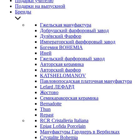
Подарки учителю
Подарки на выпускной
Бренды
Гжельская мануфактура
Добрушский фарфоровый завод
Дулёвский Фарфор
Императорский фарфоровый завод
Богемия BOHEMIA
Иней
Гжельский фарфоровый завод
Авторская керамика
Авторский фарфор
KATSHELOMANOV
Павловопосадская платочная мануфактура
Lefard ЛЕФАРД
Жостово
Семикаракорская керамика
Bernadotte
Thun
Repast
RCR Cristalleria Italiana
Epiag Lofida Porcelain
Мануфактуры Гарднеръ в Вербилках
Crystalite Bohemia