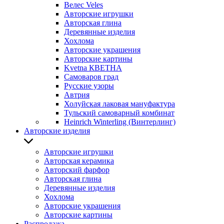
Велес Veles
Авторские игрушки
Авторская глина
Деревянные изделия
Хохлома
Авторские украшения
Авторские картины
Kvetna КВЕТНА
Самоваров град
Русские узоры
Автрия
Холуйская лаковая мануфактура
Тульский самоварный комбинат
Heinrich Winterling (Винтерлинг)
Авторские изделия
Авторские игрушки
Авторская керамика
Авторский фарфор
Авторская глина
Деревянные изделия
Хохлома
Авторские украшения
Авторские картины
Распродажа