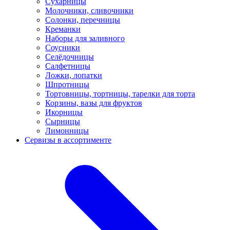
Сухарницы
Молочники, сливочники
Солонки, перечницы
Креманки
Наборы для заливного
Соусники
Селёдочницы
Салфетницы
Ложки, лопатки
Шпротницы
Тортовницы, тортницы, тарелки для торта
Корзины, вазы для фруктов
Икорницы
Сырницы
Лимонницы
Сервизы в ассортименте