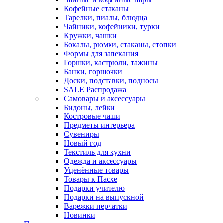
Кофейные стаканы
Тарелки, пиалы, блюдца
Чайники, кофейники, турки
Кружки, чашки
Бокалы, рюмки, стаканы, стопки
Формы для запекания
Горшки, кастрюли, тажины
Банки, горшочки
Доски, подставки, подносы
SALE Распродажа
Самовары и аксессуары
Бидоны, лейки
Костровые чаши
Предметы интерьера
Сувениры
Новый год
Текстиль для кухни
Одежда и аксессуары
Уценённые товары
Товары к Пасхе
Подарки учителю
Подарки на выпускной
Варежки перчатки
Новинки