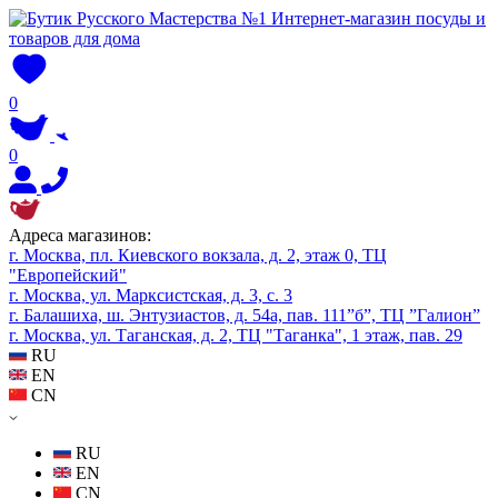
0
0
Адреса магазинов:
г. Москва, пл. Киевского вокзала, д. 2, этаж 0, ТЦ
"Европейский"
г. Москва, ул. Марксистская, д. 3, с. 3
г. Балашиха, ш. Энтузиастов, д. 54а, пав. 111”б”, ТЦ ”Галион”
г. Москва, ул. Таганская, д. 2, ТЦ "Таганка", 1 этаж, пав. 29
RU
EN
CN
RU
EN
CN