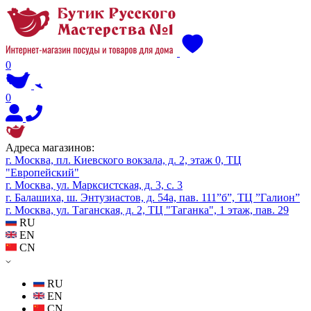
0
0
Адреса магазинов:
г. Москва, пл. Киевского вокзала, д. 2, этаж 0, ТЦ
"Европейский"
г. Москва, ул. Марксистская, д. 3, с. 3
г. Балашиха, ш. Энтузиастов, д. 54а, пав. 111”б”, ТЦ ”Галион”
г. Москва, ул. Таганская, д. 2, ТЦ "Таганка", 1 этаж, пав. 29
RU
EN
CN
RU
EN
CN