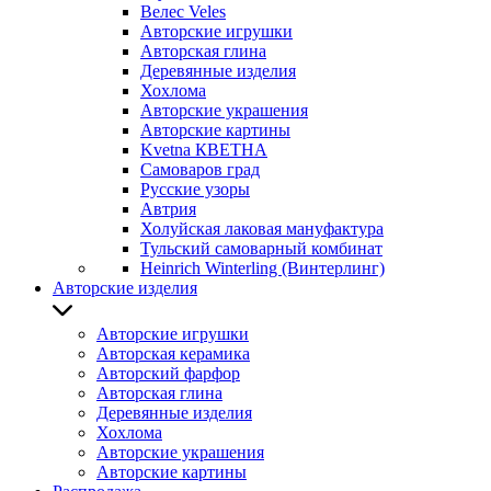
Велес Veles
Авторские игрушки
Авторская глина
Деревянные изделия
Хохлома
Авторские украшения
Авторские картины
Kvetna КВЕТНА
Самоваров град
Русские узоры
Автрия
Холуйская лаковая мануфактура
Тульский самоварный комбинат
Heinrich Winterling (Винтерлинг)
Авторские изделия
Авторские игрушки
Авторская керамика
Авторский фарфор
Авторская глина
Деревянные изделия
Хохлома
Авторские украшения
Авторские картины