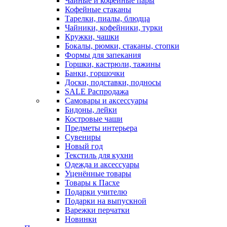
Чайные и кофейные пары
Кофейные стаканы
Тарелки, пиалы, блюдца
Чайники, кофейники, турки
Кружки, чашки
Бокалы, рюмки, стаканы, стопки
Формы для запекания
Горшки, кастрюли, тажины
Банки, горшочки
Доски, подставки, подносы
SALE Распродажа
Самовары и аксессуары
Бидоны, лейки
Костровые чаши
Предметы интерьера
Сувениры
Новый год
Текстиль для кухни
Одежда и аксессуары
Уценённые товары
Товары к Пасхе
Подарки учителю
Подарки на выпускной
Варежки перчатки
Новинки