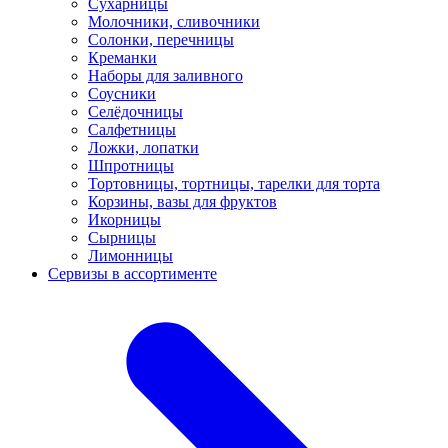
Сухарницы
Молочники, сливочники
Солонки, перечницы
Креманки
Наборы для заливного
Соусники
Селёдочницы
Салфетницы
Ложки, лопатки
Шпротницы
Тортовницы, тортницы, тарелки для торта
Корзины, вазы для фруктов
Икорницы
Сырницы
Лимонницы
Сервизы в ассортименте