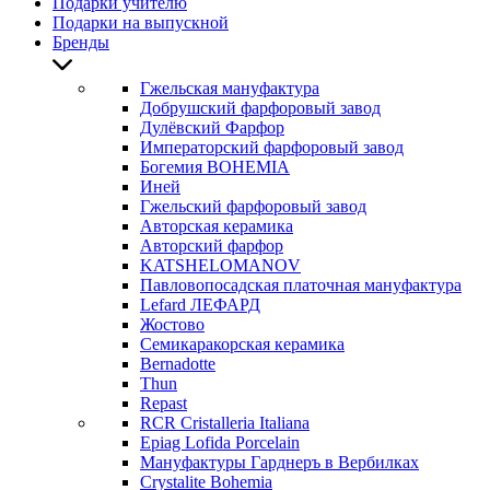
Подарки учителю
Подарки на выпускной
Бренды
Гжельская мануфактура
Добрушский фарфоровый завод
Дулёвский Фарфор
Императорский фарфоровый завод
Богемия BOHEMIA
Иней
Гжельский фарфоровый завод
Авторская керамика
Авторский фарфор
KATSHELOMANOV
Павловопосадская платочная мануфактура
Lefard ЛЕФАРД
Жостово
Семикаракорская керамика
Bernadotte
Thun
Repast
RCR Cristalleria Italiana
Epiag Lofida Porcelain
Мануфактуры Гарднеръ в Вербилках
Crystalite Bohemia