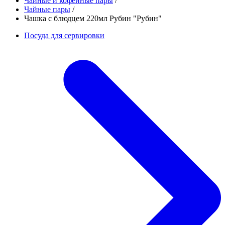
Чайные и кофейные пары
/
Чайные пары
/
Чашка с блюдцем 220мл Рубин "Рубин"
Посуда для сервировки