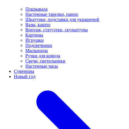
Покрывала
Настенные тарелки, панно
Шкатулки, подставки для украшений
Вазы, кашпо
Винтаж, статуэтки, скульптуры
Картины
Игрушки
Подсвечники
Мыльницы
Ручки для комода
Свечи, светильники
Настенные часы
Сувениры
Новый год