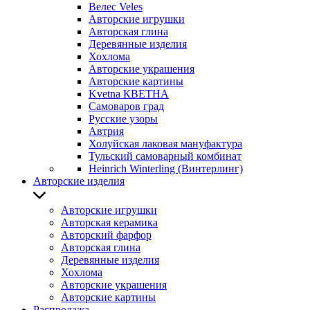
Велес Veles
Авторские игрушки
Авторская глина
Деревянные изделия
Хохлома
Авторские украшения
Авторские картины
Kvetna КВЕТНА
Самоваров град
Русские узоры
Автрия
Холуйская лаковая мануфактура
Тульский самоварный комбинат
Heinrich Winterling (Винтерлинг)
Авторские изделия
Авторские игрушки
Авторская керамика
Авторский фарфор
Авторская глина
Деревянные изделия
Хохлома
Авторские украшения
Авторские картины
Распродажа