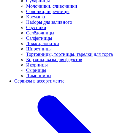
Сухарницы
Молочники, сливочники
Солонки, перечницы
Креманки
Наборы для заливного
Соусники
Селёдочницы
Салфетницы
Ложки, лопатки
Шпротницы
Тортовницы, тортницы, тарелки для торта
Корзины, вазы для фруктов
Икорницы
Сырницы
Лимонницы
Сервизы в ассортименте