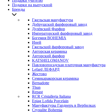
Подарки учителю
Подарки на выпускной
Бренды
Гжельская мануфактура
Добрушский фарфоровый завод
Дулёвский Фарфор
Императорский фарфоровый завод
Богемия BOHEMIA
Иней
Гжельский фарфоровый завод
Авторская керамика
Авторский фарфор
KATSHELOMANOV
Павловопосадская платочная мануфактура
Lefard ЛЕФАРД
Жостово
Семикаракорская керамика
Bernadotte
Thun
Repast
RCR Cristalleria Italiana
Epiag Lofida Porcelain
Мануфактуры Гарднеръ в Вербилках
Crystalite Bohemia