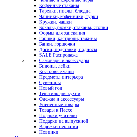
Кофейные стаканы
Тарелки, пиалы, блюдца
Чайники, кофейники, турки
Кружки, чашки
Бокалы, рюмки, стаканы, стопки
Формы для запекания
Горшки, кастрюли, тажины
Банки, горшочки
Доски, подставки, подносы
SALE Распродажа
Самовары и аксессуары
Бидоны, лейки
Костровые чаши
Предметы интерьера
Сувениры
Новый год
Текстиль для кухни
Одежда и аксессуары
Уценённые товары
Товары к Пасхе
Подарки учителю
Подарки на выпускной
Варежки перчатки
Новинки