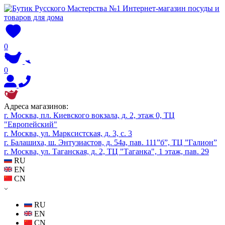
0
0
Адреса магазинов:
г. Москва, пл. Киевского вокзала, д. 2, этаж 0, ТЦ
"Европейский"
г. Москва, ул. Марксистская, д. 3, с. 3
г. Балашиха, ш. Энтузиастов, д. 54а, пав. 111”б”, ТЦ ”Галион”
г. Москва, ул. Таганская, д. 2, ТЦ "Таганка", 1 этаж, пав. 29
RU
EN
CN
RU
EN
CN