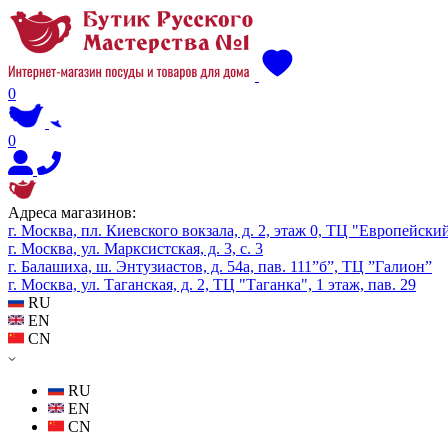
0
0
Адреса магазинов:
г. Москва, пл. Киевского вокзала, д. 2, этаж 0, ТЦ "Европейски
г. Москва, ул. Марксистская, д. 3, с. 3
г. Балашиха, ш. Энтузиастов, д. 54а, пав. 111”б”, ТЦ ”Галион”
г. Москва, ул. Таганская, д. 2, ТЦ "Таганка", 1 этаж, пав. 29
RU
EN
CN
RU
EN
CN