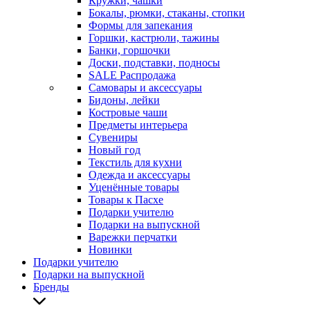
Кружки, чашки
Бокалы, рюмки, стаканы, стопки
Формы для запекания
Горшки, кастрюли, тажины
Банки, горшочки
Доски, подставки, подносы
SALE Распродажа
Самовары и аксессуары
Бидоны, лейки
Костровые чаши
Предметы интерьера
Сувениры
Новый год
Текстиль для кухни
Одежда и аксессуары
Уценённые товары
Товары к Пасхе
Подарки учителю
Подарки на выпускной
Варежки перчатки
Новинки
Подарки учителю
Подарки на выпускной
Бренды