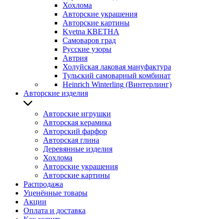
Хохлома
Авторские украшения
Авторские картины
Kvetna КВЕТНА
Самоваров град
Русские узоры
Автрия
Холуйская лаковая мануфактура
Тульский самоварный комбинат
Heinrich Winterling (Винтерлинг)
Авторские изделия
Авторские игрушки
Авторская керамика
Авторский фарфор
Авторская глина
Деревянные изделия
Хохлома
Авторские украшения
Авторские картины
Распродажа
Уценённые товары
Акции
Оплата и доставка