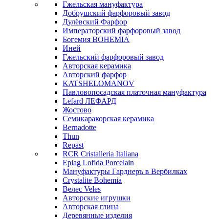
Гжельская мануфактура
Добрушский фарфоровый завод
Дулёвский Фарфор
Императорский фарфоровый завод
Богемия BOHEMIA
Иней
Гжельский фарфоровый завод
Авторская керамика
Авторский фарфор
KATSHELOMANOV
Павловопосадская платочная мануфактура
Lefard ЛЕФАРД
Жостово
Семикаракорская керамика
Bernadotte
Thun
Repast
RCR Cristalleria Italiana
Epiag Lofida Porcelain
Мануфактуры Гарднеръ в Вербилках
Crystalite Bohemia
Велес Veles
Авторские игрушки
Авторская глина
Деревянные изделия