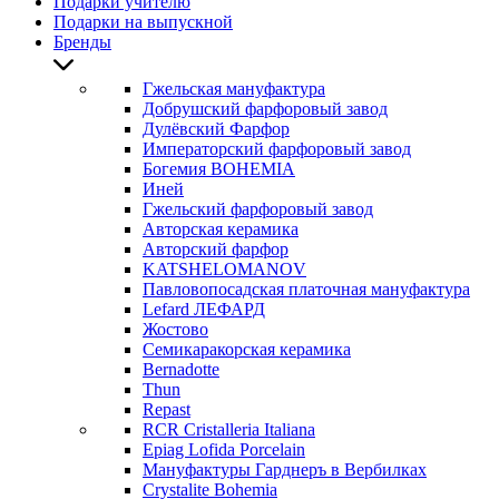
Подарки учителю
Подарки на выпускной
Бренды
Гжельская мануфактура
Добрушский фарфоровый завод
Дулёвский Фарфор
Императорский фарфоровый завод
Богемия BOHEMIA
Иней
Гжельский фарфоровый завод
Авторская керамика
Авторский фарфор
KATSHELOMANOV
Павловопосадская платочная мануфактура
Lefard ЛЕФАРД
Жостово
Семикаракорская керамика
Bernadotte
Thun
Repast
RCR Cristalleria Italiana
Epiag Lofida Porcelain
Мануфактуры Гарднеръ в Вербилках
Crystalite Bohemia