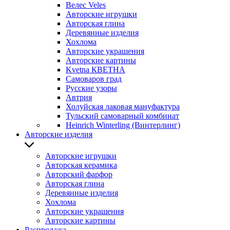
Велес Veles
Авторские игрушки
Авторская глина
Деревянные изделия
Хохлома
Авторские украшения
Авторские картины
Kvetna КВЕТНА
Самоваров град
Русские узоры
Автрия
Холуйская лаковая мануфактура
Тульский самоварный комбинат
Heinrich Winterling (Винтерлинг)
Авторские изделия
Авторские игрушки
Авторская керамика
Авторский фарфор
Авторская глина
Деревянные изделия
Хохлома
Авторские украшения
Авторские картины
Распродажа