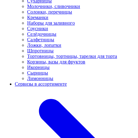
Сухарницы
Молочники, сливочники
Солонки, перечницы
Креманки
Наборы для заливного
Соусники
Селёдочницы
Салфетницы
Ложки, лопатки
Шпротницы
Тортовницы, тортницы, тарелки для торта
Корзины, вазы для фруктов
Икорницы
Сырницы
Лимонницы
Сервизы в ассортименте