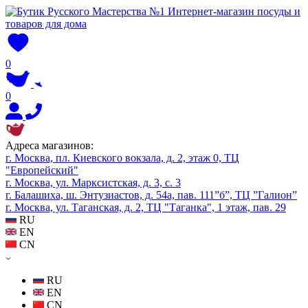
0
0
Адреса магазинов:
г. Москва, пл. Киевского вокзала, д. 2, этаж 0, ТЦ
"Европейский"
г. Москва, ул. Марксистская, д. 3, с. 3
г. Балашиха, ш. Энтузиастов, д. 54а, пав. 111”б”, ТЦ ”Галион”
г. Москва, ул. Таганская, д. 2, ТЦ "Таганка", 1 этаж, пав. 29
RU
EN
CN
RU
EN
CN