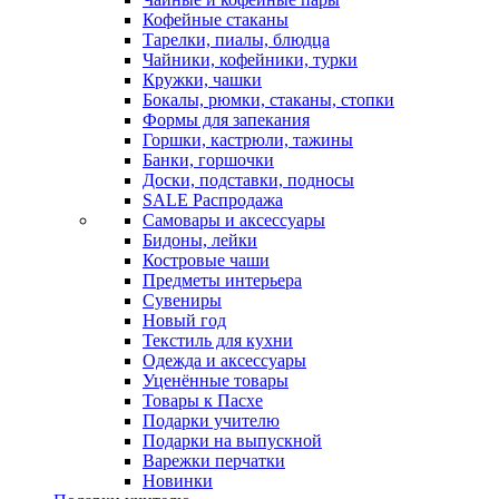
Кофейные стаканы
Тарелки, пиалы, блюдца
Чайники, кофейники, турки
Кружки, чашки
Бокалы, рюмки, стаканы, стопки
Формы для запекания
Горшки, кастрюли, тажины
Банки, горшочки
Доски, подставки, подносы
SALE Распродажа
Самовары и аксессуары
Бидоны, лейки
Костровые чаши
Предметы интерьера
Сувениры
Новый год
Текстиль для кухни
Одежда и аксессуары
Уценённые товары
Товары к Пасхе
Подарки учителю
Подарки на выпускной
Варежки перчатки
Новинки