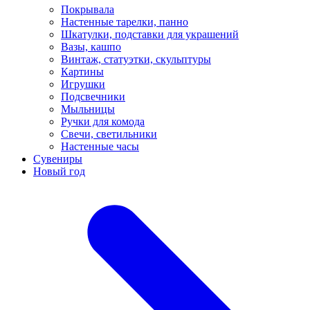
Покрывала
Настенные тарелки, панно
Шкатулки, подставки для украшений
Вазы, кашпо
Винтаж, статуэтки, скульптуры
Картины
Игрушки
Подсвечники
Мыльницы
Ручки для комода
Свечи, светильники
Настенные часы
Сувениры
Новый год