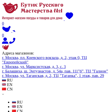
0
0
Адреса магазинов:
г. Москва, пл. Киевского вокзала, д. 2, этаж 0, ТЦ
"Европейский"
г. Москва, ул. Марксистская, д. 3, с. 3
г. Балашиха, ш. Энтузиастов, д. 54а, пав. 111”б”, ТЦ ”Галион”
г. Москва, ул. Таганская, д. 2, ТЦ "Таганка", 1 этаж, пав. 29
RU
EN
CN
RU
EN
CN