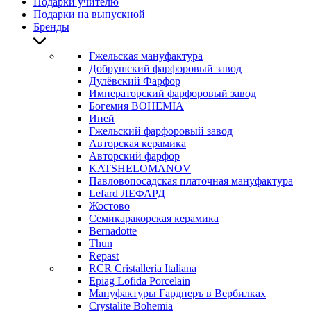
Подарки учителю
Подарки на выпускной
Бренды
Гжельская мануфактура
Добрушский фарфоровый завод
Дулёвский Фарфор
Императорский фарфоровый завод
Богемия BOHEMIA
Иней
Гжельский фарфоровый завод
Авторская керамика
Авторский фарфор
KATSHELOMANOV
Павловопосадская платочная мануфактура
Lefard ЛЕФАРД
Жостово
Семикаракорская керамика
Bernadotte
Thun
Repast
RCR Cristalleria Italiana
Epiag Lofida Porcelain
Мануфактуры Гарднеръ в Вербилках
Crystalite Bohemia