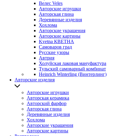
Велес Veles
Авторские игрушки
Авторская глина
Деревянные изделия
Хохлома
Авторские украшения
Авторские картины
Kvetna КВЕТНА
Самоваров град
Русские узоры
Автрия
Холуйская лаковая мануфактура
Тульский самоварный комбинат
Heinrich Winterling (Винтерлинг)
Авторские изделия
Авторские игрушки
Авторская керамика
Авторский фарфор
Авторская глина
Деревянные изделия
Хохлома
Авторские украшения
Авторские картины