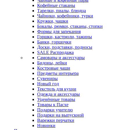
Чайные и кофейные пары
Кофейные стаканы
Тарелки, пиалы, блюдца
Чайники, кофейники, турки
Кружки, чашки
Бокалы, рюмки, стаканы, стопки
Формы для запекания
Горшки, кастрюли, тажины
Банки, горшочки
Доски, подставки, подносы
SALE Распродажа
Самовары и аксессуары
Бидоны, лейки
Костровые чаши
Предметы интерьера
Сувениры
Новый год
Текстиль для кухни
Одежда и аксессуары
Уценённые товары
Товары к Пасхе
Подарки учителю
Подарки на выпускной
Варежки перчатки
Новинки