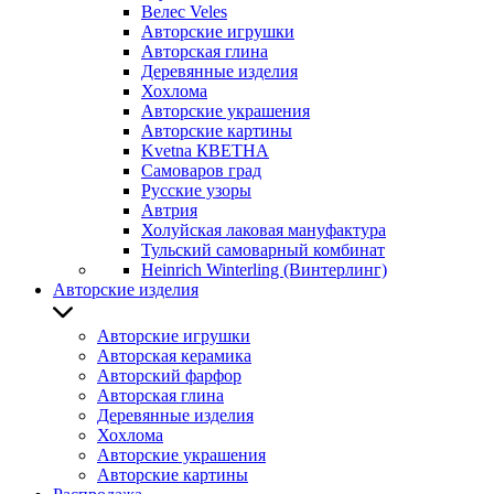
Велес Veles
Авторские игрушки
Авторская глина
Деревянные изделия
Хохлома
Авторские украшения
Авторские картины
Kvetna КВЕТНА
Самоваров град
Русские узоры
Автрия
Холуйская лаковая мануфактура
Тульский самоварный комбинат
Heinrich Winterling (Винтерлинг)
Авторские изделия
Авторские игрушки
Авторская керамика
Авторский фарфор
Авторская глина
Деревянные изделия
Хохлома
Авторские украшения
Авторские картины