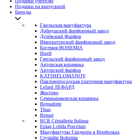
Подарки учителю
Подарки на выпускной
Бренды
Гжельская мануфактура
Добрушский фарфоровый завод
Дулёвский Фарфор
Императорский фарфоровый завод
Богемия BOHEMIA
Иней
Гжельский фарфоровый завод
Авторская керамика
Авторский фарфор
KATSHELOMANOV
Павловопосадская платочная мануфактура
Lefard ЛЕФАРД
Жостово
Семикаракорская керамика
Bernadotte
Thun
Repast
RCR Cristalleria Italiana
Epiag Lofida Porcelain
Мануфактуры Гарднеръ в Вербилках
Crystalite Bohemia