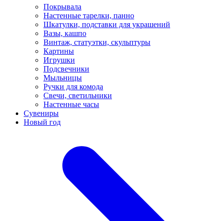
Покрывала
Настенные тарелки, панно
Шкатулки, подставки для украшений
Вазы, кашпо
Винтаж, статуэтки, скульптуры
Картины
Игрушки
Подсвечники
Мыльницы
Ручки для комода
Свечи, светильники
Настенные часы
Сувениры
Новый год