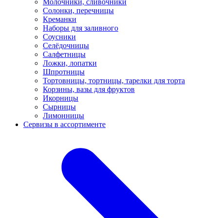
Молочники, сливочники
Солонки, перечницы
Креманки
Наборы для заливного
Соусники
Селёдочницы
Салфетницы
Ложки, лопатки
Шпротницы
Тортовницы, тортницы, тарелки для торта
Корзины, вазы для фруктов
Икорницы
Сырницы
Лимонницы
Сервизы в ассортименте