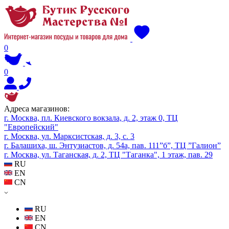
0
0
Адреса магазинов:
г. Москва, пл. Киевского вокзала, д. 2, этаж 0, ТЦ
"Европейский"
г. Москва, ул. Марксистская, д. 3, с. 3
г. Балашиха, ш. Энтузиастов, д. 54а, пав. 111”б”, ТЦ ”Галион”
г. Москва, ул. Таганская, д. 2, ТЦ "Таганка", 1 этаж, пав. 29
RU
EN
CN
RU
EN
CN