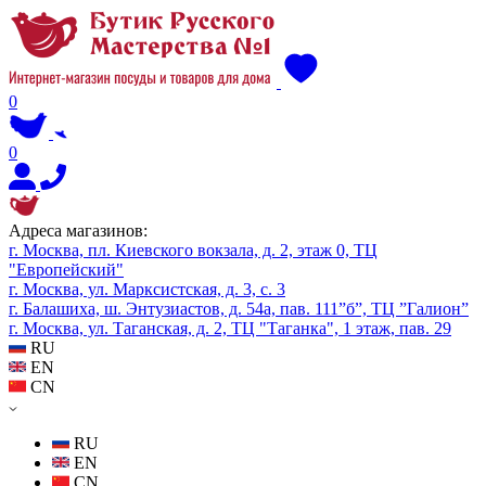
0
0
Адреса магазинов:
г. Москва, пл. Киевского вокзала, д. 2, этаж 0, ТЦ
"Европейский"
г. Москва, ул. Марксистская, д. 3, с. 3
г. Балашиха, ш. Энтузиастов, д. 54а, пав. 111”б”, ТЦ ”Галион”
г. Москва, ул. Таганская, д. 2, ТЦ "Таганка", 1 этаж, пав. 29
RU
EN
CN
RU
EN
CN