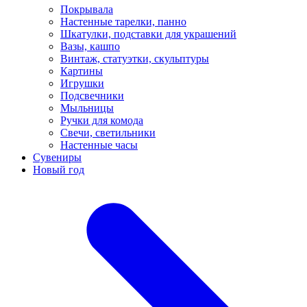
Покрывала
Настенные тарелки, панно
Шкатулки, подставки для украшений
Вазы, кашпо
Винтаж, статуэтки, скульптуры
Картины
Игрушки
Подсвечники
Мыльницы
Ручки для комода
Свечи, светильники
Настенные часы
Сувениры
Новый год