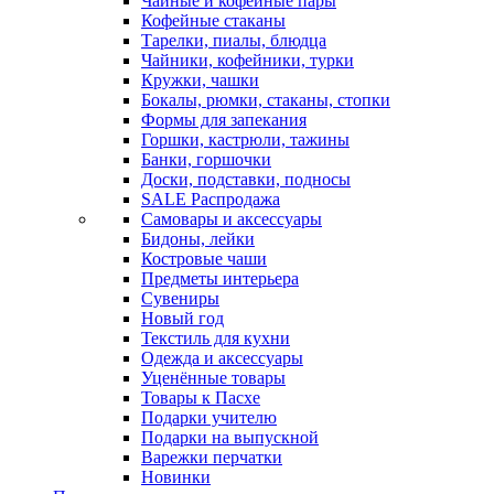
Чайные и кофейные пары
Кофейные стаканы
Тарелки, пиалы, блюдца
Чайники, кофейники, турки
Кружки, чашки
Бокалы, рюмки, стаканы, стопки
Формы для запекания
Горшки, кастрюли, тажины
Банки, горшочки
Доски, подставки, подносы
SALE Распродажа
Самовары и аксессуары
Бидоны, лейки
Костровые чаши
Предметы интерьера
Сувениры
Новый год
Текстиль для кухни
Одежда и аксессуары
Уценённые товары
Товары к Пасхе
Подарки учителю
Подарки на выпускной
Варежки перчатки
Новинки