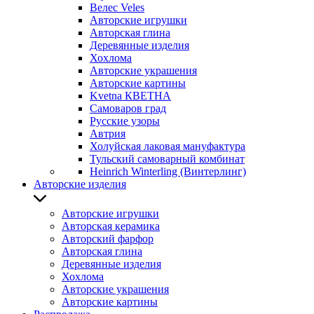
Велес Veles
Авторские игрушки
Авторская глина
Деревянные изделия
Хохлома
Авторские украшения
Авторские картины
Kvetna КВЕТНА
Самоваров град
Русские узоры
Автрия
Холуйская лаковая мануфактура
Тульский самоварный комбинат
Heinrich Winterling (Винтерлинг)
Авторские изделия
Авторские игрушки
Авторская керамика
Авторский фарфор
Авторская глина
Деревянные изделия
Хохлома
Авторские украшения
Авторские картины