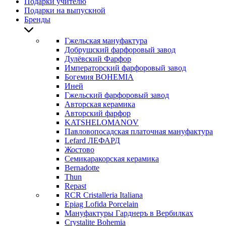
Подарки учителю
Подарки на выпускной
Бренды
Гжельская мануфактура
Добрушский фарфоровый завод
Дулёвский Фарфор
Императорский фарфоровый завод
Богемия BOHEMIA
Иней
Гжельский фарфоровый завод
Авторская керамика
Авторский фарфор
KATSHELOMANOV
Павловопосадская платочная мануфактура
Lefard ЛЕФАРД
Жостово
Семикаракорская керамика
Bernadotte
Thun
Repast
RCR Cristalleria Italiana
Epiag Lofida Porcelain
Мануфактуры Гарднеръ в Вербилках
Crystalite Bohemia