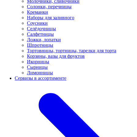
Молочники, сливочники
Солонки, перечницы
Креманки
Наборы для заливного
Соусники
Селёдочницы
Салфетницы
Ложки, лопатки
Шпротницы
Тортовницы, тортницы, тарелки для торта
Корзины, вазы для фруктов
Икорницы
Сырницы
Лимонницы
Сервизы в ассортименте