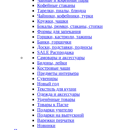
Чайные и кофейные пары
Кофейные стаканы
Тарелки, пиалы, блюдца
Чайники, кофейники, турки
Кружки, чашки
Бокалы, рюмки, стаканы, стопки
Формы для запекания
Горшки, кастрюли, тажины
Банки, горшочки
Доски, подставки, подносы
SALE Распродажа
Самовары и аксессуары
Бидоны, лейки
Костровые чаши
Предметы интерьера
Сувениры
Новый год
Текстиль для кухни
Одежда и аксессуары
Уценённые товары
Товары к Пасхе
Подарки учителю
Подарки на выпускной
Варежки перчатки
Новинки