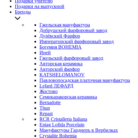
Подарки учителю
Подарки на выпускной
Бренды
Гжельская мануфактура
Добрушский фарфоровый завод
Дулёвский Фарфор
Императорский фарфоровый завод
Богемия BOHEMIA
Иней
Гжельский фарфоровый завод
Авторская керамика
Авторский фарфор
KATSHELOMANOV
Павловопосадская платочная мануфактура
Lefard ЛЕФАРД
Жостово
Семикаракорская керамика
Bernadotte
Thun
Repast
RCR Cristalleria Italiana
Epiag Lofida Porcelain
Мануфактуры Гарднеръ в Вербилках
Crystalite Bohemia