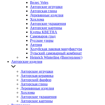
Велес Veles
Авторские игрушки
Авторская глина
Деревянные изделия
Хохлома
Авторские украшения
Авторские картины
Kvetna КВЕТНА
Самоваров град
Русские узоры
Автрия
Холуйская лаковая мануфактура
Тульский самоварный комбинат
Heinrich Winterling (Винтерлинг)
Авторские изделия
Авторские игрушки
Авторская керамика
Авторский фарфор
Авторская глина
Деревянные изделия
Хохлома
Авторские украшения
Авторские картины