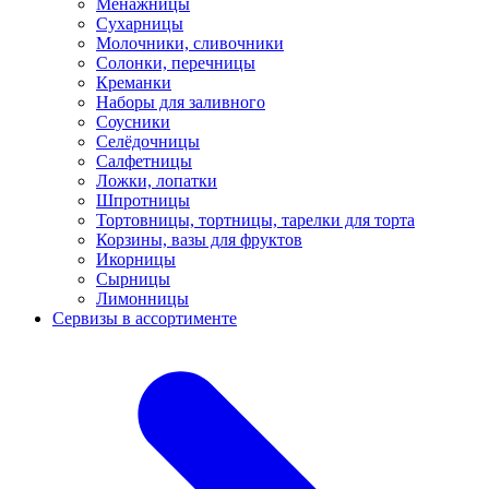
Менажницы
Сухарницы
Молочники, сливочники
Солонки, перечницы
Креманки
Наборы для заливного
Соусники
Селёдочницы
Салфетницы
Ложки, лопатки
Шпротницы
Тортовницы, тортницы, тарелки для торта
Корзины, вазы для фруктов
Икорницы
Сырницы
Лимонницы
Сервизы в ассортименте