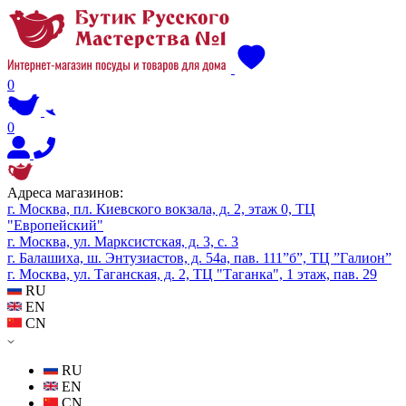
0
0
Адреса магазинов:
г. Москва, пл. Киевского вокзала, д. 2, этаж 0, ТЦ
"Европейский"
г. Москва, ул. Марксистская, д. 3, с. 3
г. Балашиха, ш. Энтузиастов, д. 54а, пав. 111”б”, ТЦ ”Галион”
г. Москва, ул. Таганская, д. 2, ТЦ "Таганка", 1 этаж, пав. 29
RU
EN
CN
RU
EN
CN