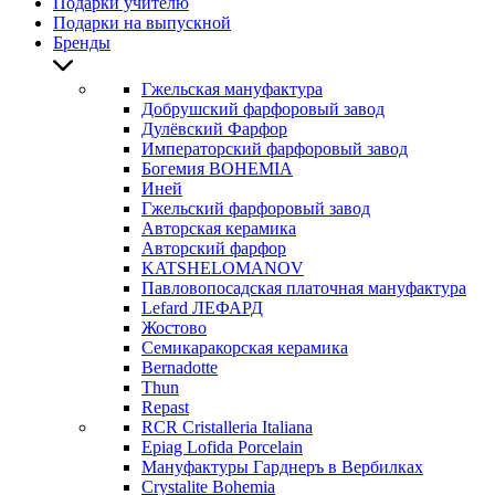
Подарки учителю
Подарки на выпускной
Бренды
Гжельская мануфактура
Добрушский фарфоровый завод
Дулёвский Фарфор
Императорский фарфоровый завод
Богемия BOHEMIA
Иней
Гжельский фарфоровый завод
Авторская керамика
Авторский фарфор
KATSHELOMANOV
Павловопосадская платочная мануфактура
Lefard ЛЕФАРД
Жостово
Семикаракорская керамика
Bernadotte
Thun
Repast
RCR Cristalleria Italiana
Epiag Lofida Porcelain
Мануфактуры Гарднеръ в Вербилках
Crystalite Bohemia