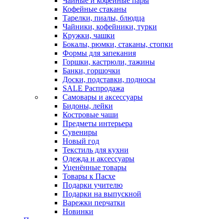
Чайные и кофейные пары
Кофейные стаканы
Тарелки, пиалы, блюдца
Чайники, кофейники, турки
Кружки, чашки
Бокалы, рюмки, стаканы, стопки
Формы для запекания
Горшки, кастрюли, тажины
Банки, горшочки
Доски, подставки, подносы
SALE Распродажа
Самовары и аксессуары
Бидоны, лейки
Костровые чаши
Предметы интерьера
Сувениры
Новый год
Текстиль для кухни
Одежда и аксессуары
Уценённые товары
Товары к Пасхе
Подарки учителю
Подарки на выпускной
Варежки перчатки
Новинки