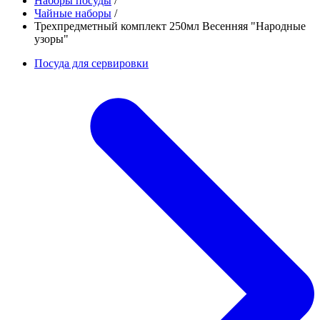
Наборы посуды
/
Чайные наборы
/
Трехпредметный комплект 250мл Весенняя "Народные
узоры"
Посуда для сервировки