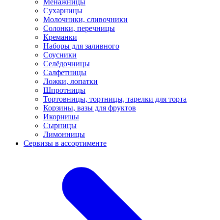
Менажницы
Сухарницы
Молочники, сливочники
Солонки, перечницы
Креманки
Наборы для заливного
Соусники
Селёдочницы
Салфетницы
Ложки, лопатки
Шпротницы
Тортовницы, тортницы, тарелки для торта
Корзины, вазы для фруктов
Икорницы
Сырницы
Лимонницы
Сервизы в ассортименте