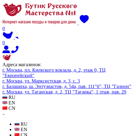
0
0
Адреса магазинов:
г. Москва, пл. Киевского вокзала, д. 2, этаж 0, ТЦ
"Европейский"
г. Москва, ул. Марксистская, д. 3, с. 3
г. Балашиха, ш. Энтузиастов, д. 54а, пав. 111”б”, ТЦ ”Галион”
г. Москва, ул. Таганская, д. 2, ТЦ "Таганка", 1 этаж, пав. 29
RU
EN
CN
RU
EN
CN