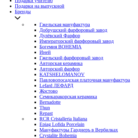
Подарки учителю
Подарки на выпускной
Бренды
Гжельская мануфактура
Добрушский фарфоровый завод
Дулёвский Фарфор
Императорский фарфоровый завод
Богемия BOHEMIA
Иней
Гжельский фарфоровый завод
Авторская керамика
Авторский фарфор
KATSHELOMANOV
Павловопосадская платочная мануфактура
Lefard ЛЕФАРД
Жостово
Семикаракорская керамика
Bernadotte
Thun
Repast
RCR Cristalleria Italiana
Epiag Lofida Porcelain
Мануфактуры Гарднеръ в Вербилках
Crystalite Bohemia