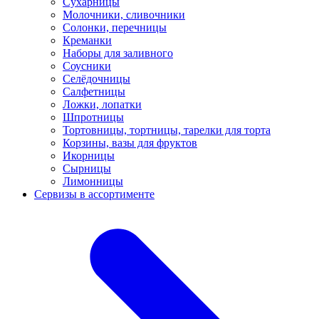
Сухарницы
Молочники, сливочники
Солонки, перечницы
Креманки
Наборы для заливного
Соусники
Селёдочницы
Салфетницы
Ложки, лопатки
Шпротницы
Тортовницы, тортницы, тарелки для торта
Корзины, вазы для фруктов
Икорницы
Сырницы
Лимонницы
Сервизы в ассортименте