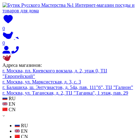
0
0
Адреса магазинов:
г. Москва, пл. Киевского вокзала, д. 2, этаж 0, ТЦ
"Европейский"
г. Москва, ул. Марксистская, д. 3, с. 3
г. Балашиха, ш. Энтузиастов, д. 54а, пав. 111”б”, ТЦ ”Галион”
г. Москва, ул. Таганская, д. 2, ТЦ "Таганка", 1 этаж, пав. 29
RU
EN
CN
RU
EN
CN