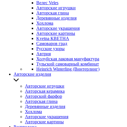
Велес Veles
Авторские игрушки
Авторская глина
Деревянные изделия
Хохлома
Авторские украшения
Авторские картины
Kvetna КВЕТНА
Самоваров град
Русские узоры
Автрия
Холуйская лаковая мануфактура
Тульский самоварный комбинат
Heinrich Winterling (Винтерлинг)
Авторские изделия
Авторские игрушки
Авторская керамика
Авторский фарфор
Авторская глина
Деревянные изделия
Хохлома
Авторские украшения
Авторские картины
Распродажа