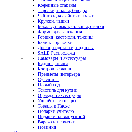
Кофейные стаканы
Тарелки, пиалы, блюдца
Чайники, кофейники, турки
Кружки, чашки
Бокалы, рюмки, стаканы, стопки
Формы для запекания
Горшки, кастрюли, тажины
Банки, горшочки
Доски, подставки, подносы
SALE Распродажа
Самовары и аксессуары
Бидоны, лейки
Костровые чаши
Предметы интерьера
Сувениры
Новый год
Текстиль для кухни
Одежда и аксессуары
Уценённые товары
Товары к Пасхе
Подарки учителю
Подарки на выпускной
Варежки перчатки
Новинки