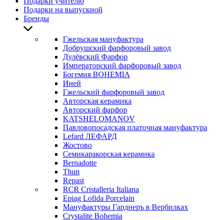
Подарки учителю
Подарки на выпускной
Бренды
Гжельская мануфактура
Добрушский фарфоровый завод
Дулёвский Фарфор
Императорский фарфоровый завод
Богемия BOHEMIA
Иней
Гжельский фарфоровый завод
Авторская керамика
Авторский фарфор
KATSHELOMANOV
Павловопосадская платочная мануфактура
Lefard ЛЕФАРД
Жостово
Семикаракорская керамика
Bernadotte
Thun
Repast
RCR Cristalleria Italiana
Epiag Lofida Porcelain
Мануфактуры Гарднеръ в Вербилках
Crystalite Bohemia