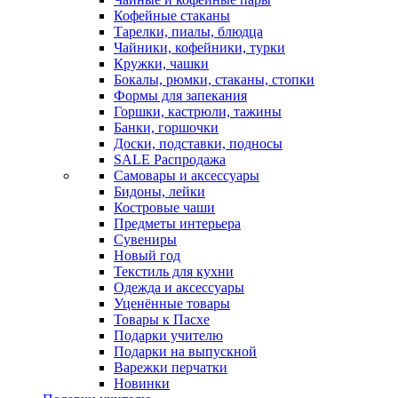
Кофейные стаканы
Тарелки, пиалы, блюдца
Чайники, кофейники, турки
Кружки, чашки
Бокалы, рюмки, стаканы, стопки
Формы для запекания
Горшки, кастрюли, тажины
Банки, горшочки
Доски, подставки, подносы
SALE Распродажа
Самовары и аксессуары
Бидоны, лейки
Костровые чаши
Предметы интерьера
Сувениры
Новый год
Текстиль для кухни
Одежда и аксессуары
Уценённые товары
Товары к Пасхе
Подарки учителю
Подарки на выпускной
Варежки перчатки
Новинки