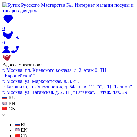
0
0
Адреса магазинов:
г. Москва, пл. Киевского вокзала, д. 2, этаж 0, ТЦ
"Европейский"
г. Москва, ул. Марксистская, д. 3, с. 3
г. Балашиха, ш. Энтузиастов, д. 54а, пав. 111”б”, ТЦ ”Галион”
г. Москва, ул. Таганская, д. 2, ТЦ "Таганка", 1 этаж, пав. 29
RU
EN
CN
RU
EN
CN