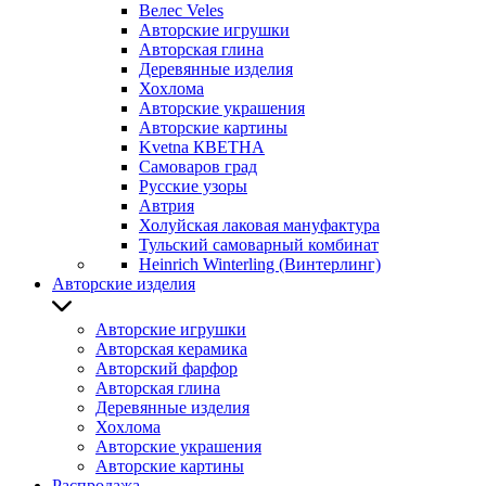
Велес Veles
Авторские игрушки
Авторская глина
Деревянные изделия
Хохлома
Авторские украшения
Авторские картины
Kvetna КВЕТНА
Самоваров град
Русские узоры
Автрия
Холуйская лаковая мануфактура
Тульский самоварный комбинат
Heinrich Winterling (Винтерлинг)
Авторские изделия
Авторские игрушки
Авторская керамика
Авторский фарфор
Авторская глина
Деревянные изделия
Хохлома
Авторские украшения
Авторские картины
Распродажа