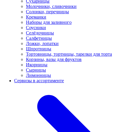
Сухарницы
Молочники, сливочники
Солонки, перечницы
Креманки
Наборы для заливного
Соусники
Селёдочницы
Салфетницы
Ложки, лопатки
Шпротницы
Тортовницы, тортницы, тарелки для торта
Корзины, вазы для фруктов
Икорницы
Сырницы
Лимонницы
Сервизы в ассортименте