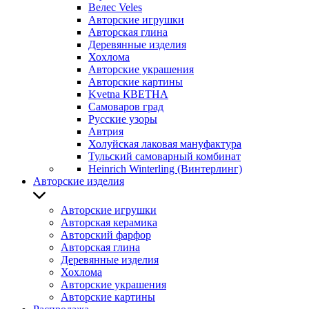
Велес Veles
Авторские игрушки
Авторская глина
Деревянные изделия
Хохлома
Авторские украшения
Авторские картины
Kvetna КВЕТНА
Самоваров град
Русские узоры
Автрия
Холуйская лаковая мануфактура
Тульский самоварный комбинат
Heinrich Winterling (Винтерлинг)
Авторские изделия
Авторские игрушки
Авторская керамика
Авторский фарфор
Авторская глина
Деревянные изделия
Хохлома
Авторские украшения
Авторские картины