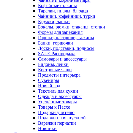
Чайные и кофейные пары
Кофейные стаканы
Тарелки, пиалы, блюдца
Чайники, кофейники, турки
Кружки, чашки
Бокалы, рюмки, стаканы, стопки
Формы для запекания
Горшки, кастрюли, тажины
Банки, горшочки
Доски, подставки, подносы
SALE Распродажа
Самовары и аксессуары
Бидоны, лейки
Костровые чаши
Предметы интерьера
Сувениры
Новый год
Текстиль для кухни
Одежда и аксессуары
Уценённые товары
Товары к Пасхе
Подарки учителю
Подарки на выпускной
Варежки перчатки
Новинки