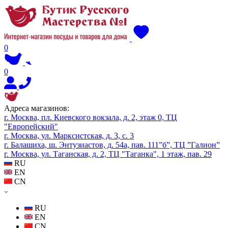
0
0
Адреса магазинов:
г. Москва, пл. Киевского вокзала, д. 2, этаж 0, ТЦ
"Европейский"
г. Москва, ул. Марксистская, д. 3, с. 3
г. Балашиха, ш. Энтузиастов, д. 54а, пав. 111”б”, ТЦ ”Галион”
г. Москва, ул. Таганская, д. 2, ТЦ "Таганка", 1 этаж, пав. 29
RU
EN
CN
RU
EN
CN