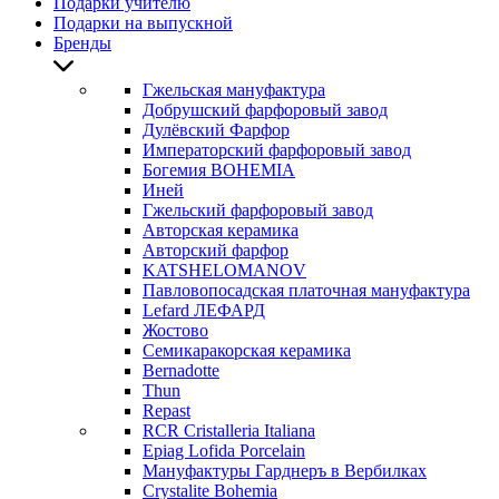
Подарки учителю
Подарки на выпускной
Бренды
Гжельская мануфактура
Добрушский фарфоровый завод
Дулёвский Фарфор
Императорский фарфоровый завод
Богемия BOHEMIA
Иней
Гжельский фарфоровый завод
Авторская керамика
Авторский фарфор
KATSHELOMANOV
Павловопосадская платочная мануфактура
Lefard ЛЕФАРД
Жостово
Семикаракорская керамика
Bernadotte
Thun
Repast
RCR Cristalleria Italiana
Epiag Lofida Porcelain
Мануфактуры Гарднеръ в Вербилках
Crystalite Bohemia