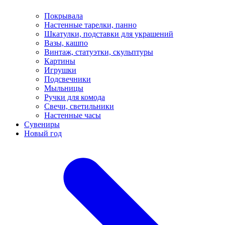
Покрывала
Настенные тарелки, панно
Шкатулки, подставки для украшений
Вазы, кашпо
Винтаж, статуэтки, скульптуры
Картины
Игрушки
Подсвечники
Мыльницы
Ручки для комода
Свечи, светильники
Настенные часы
Сувениры
Новый год