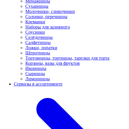
Менажницы
Сухарницы
Молочники, сливочники
Солонки, перечницы
Креманки
Наборы для заливного
Соусники
Селёдочницы
Салфетницы
Ложки, лопатки
Шпротницы
Тортовницы, тортницы, тарелки для торта
Корзины, вазы для фруктов
Икорницы
Сырницы
Лимонницы
Сервизы в ассортименте