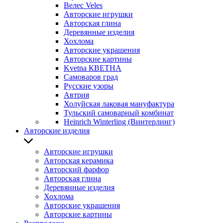
Велес Veles
Авторские игрушки
Авторская глина
Деревянные изделия
Хохлома
Авторские украшения
Авторские картины
Kvetna КВЕТНА
Самоваров град
Русские узоры
Автрия
Холуйская лаковая мануфактура
Тульский самоварный комбинат
Heinrich Winterling (Винтерлинг)
Авторские изделия
Авторские игрушки
Авторская керамика
Авторский фарфор
Авторская глина
Деревянные изделия
Хохлома
Авторские украшения
Авторские картины