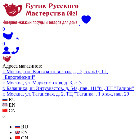
0
0
Адреса магазинов:
г. Москва, пл. Киевского вокзала, д. 2, этаж 0, ТЦ
"Европейский"
г. Москва, ул. Марксистская, д. 3, с. 3
г. Балашиха, ш. Энтузиастов, д. 54а, пав. 111”б”, ТЦ ”Галион”
г. Москва, ул. Таганская, д. 2, ТЦ "Таганка", 1 этаж, пав. 29
RU
EN
CN
RU
EN
CN