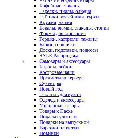
Чайные и кофейные пары
Кофейные стаканы
Тарелки, пиалы, блюдца
Чайники, кофейники, турки
Кружки, чашки
Бокалы, рюмки, стаканы, стопки
Формы для запекания
Горшки, кастрюли, тажины
Банки, горшочки
Доски, подставки, подносы
SALE Распродажа
Самовары и аксессуары
Бидоны, лейки
Костровые чаши
Предметы интерьера
Сувениры
Новый год
Текстиль для кухни
Одежда и аксессуары
Уценённые товары
Товары к Пасхе
Подарки учителю
Подарки на выпускной
Варежки перчатки
Новинки