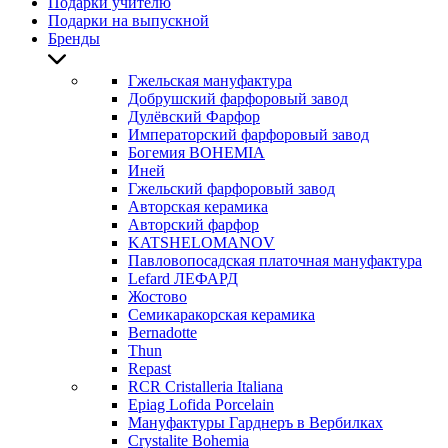
Подарки учителю
Подарки на выпускной
Бренды
Гжельская мануфактура
Добрушский фарфоровый завод
Дулёвский Фарфор
Императорский фарфоровый завод
Богемия BOHEMIA
Иней
Гжельский фарфоровый завод
Авторская керамика
Авторский фарфор
KATSHELOMANOV
Павловопосадская платочная мануфактура
Lefard ЛЕФАРД
Жостово
Семикаракорская керамика
Bernadotte
Thun
Repast
RCR Cristalleria Italiana
Epiag Lofida Porcelain
Мануфактуры Гарднеръ в Вербилках
Crystalite Bohemia