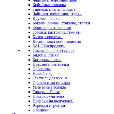
Чайные и кофейные пары
Кофейные стаканы
Тарелки, пиалы, блюдца
Чайники, кофейники, турки
Кружки, чашки
Бокалы, рюмки, стаканы, стопки
Формы для запекания
Горшки, кастрюли, тажины
Банки, горшочки
Доски, подставки, подносы
SALE Распродажа
Самовары и аксессуары
Бидоны, лейки
Костровые чаши
Предметы интерьера
Сувениры
Новый год
Текстиль для кухни
Одежда и аксессуары
Уценённые товары
Товары к Пасхе
Подарки учителю
Подарки на выпускной
Варежки перчатки
Новинки