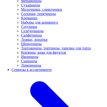
Менажницы
Сухарницы
Молочники, сливочники
Солонки, перечницы
Креманки
Наборы для заливного
Соусники
Селёдочницы
Салфетницы
Ложки, лопатки
Шпротницы
Тортовницы, тортницы, тарелки для торта
Корзины, вазы для фруктов
Икорницы
Сырницы
Лимонницы
Сервизы в ассортименте