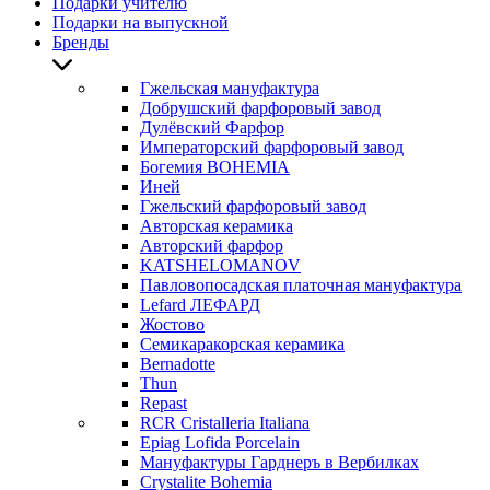
Подарки учителю
Подарки на выпускной
Бренды
Гжельская мануфактура
Добрушский фарфоровый завод
Дулёвский Фарфор
Императорский фарфоровый завод
Богемия BOHEMIA
Иней
Гжельский фарфоровый завод
Авторская керамика
Авторский фарфор
KATSHELOMANOV
Павловопосадская платочная мануфактура
Lefard ЛЕФАРД
Жостово
Семикаракорская керамика
Bernadotte
Thun
Repast
RCR Cristalleria Italiana
Epiag Lofida Porcelain
Мануфактуры Гарднеръ в Вербилках
Crystalite Bohemia