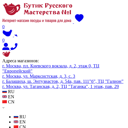
0
0
Адреса магазинов:
г. Москва, пл. Киевского вокзала, д. 2, этаж 0, ТЦ
"Европейский"
г. Москва, ул. Марксистская, д. 3, с. 3
г. Балашиха, ш. Энтузиастов, д. 54а, пав. 111”б”, ТЦ ”Галион”
г. Москва, ул. Таганская, д. 2, ТЦ "Таганка", 1 этаж, пав. 29
RU
EN
CN
RU
EN
CN