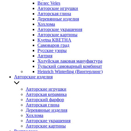
Велес Veles
Авторские игрушки
Авторская глина
Деревянные изделия
Хохлома
Авторские украшения
Авторские картины
Kvetna КВЕТНА
Самоваров град
Русские узоры
Автрия
Холуйская лаковая мануфактура
Тульский самоварный комбинат
Heinrich Winterling (Винтерлинг)
Авторские изделия
Авторские игрушки
Авторская керамика
Авторский фарфор
Авторская глина
Деревянные изделия
Хохлома
Авторские украшения
Авторские картины