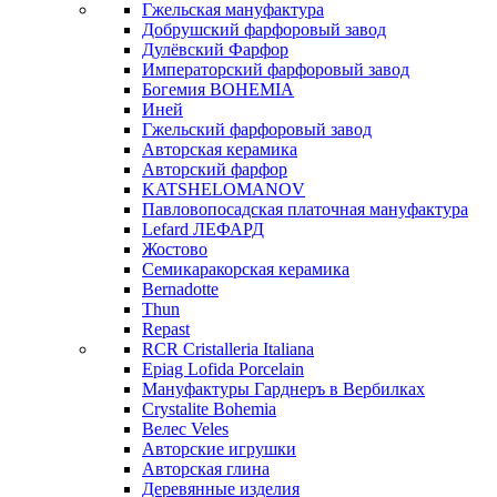
Гжельская мануфактура
Добрушский фарфоровый завод
Дулёвский Фарфор
Императорский фарфоровый завод
Богемия BOHEMIA
Иней
Гжельский фарфоровый завод
Авторская керамика
Авторский фарфор
KATSHELOMANOV
Павловопосадская платочная мануфактура
Lefard ЛЕФАРД
Жостово
Семикаракорская керамика
Bernadotte
Thun
Repast
RCR Cristalleria Italiana
Epiag Lofida Porcelain
Мануфактуры Гарднеръ в Вербилках
Crystalite Bohemia
Велес Veles
Авторские игрушки
Авторская глина
Деревянные изделия