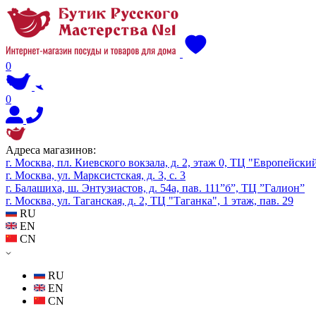
0
0
Адреса магазинов:
г. Москва, пл. Киевского вокзала, д. 2, этаж 0, ТЦ "Европейски
г. Москва, ул. Марксистская, д. 3, с. 3
г. Балашиха, ш. Энтузиастов, д. 54а, пав. 111”б”, ТЦ ”Галион”
г. Москва, ул. Таганская, д. 2, ТЦ "Таганка", 1 этаж, пав. 29
RU
EN
CN
RU
EN
CN