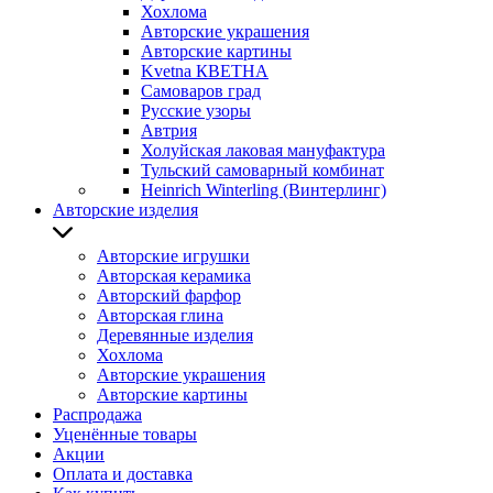
Хохлома
Авторские украшения
Авторские картины
Kvetna КВЕТНА
Самоваров град
Русские узоры
Автрия
Холуйская лаковая мануфактура
Тульский самоварный комбинат
Heinrich Winterling (Винтерлинг)
Авторские изделия
Авторские игрушки
Авторская керамика
Авторский фарфор
Авторская глина
Деревянные изделия
Хохлома
Авторские украшения
Авторские картины
Распродажа
Уценённые товары
Акции
Оплата и доставка