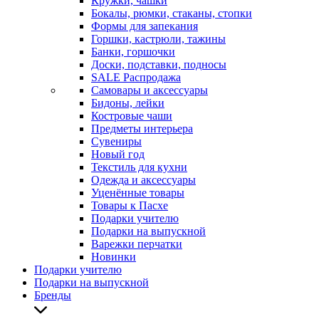
Кружки, чашки
Бокалы, рюмки, стаканы, стопки
Формы для запекания
Горшки, кастрюли, тажины
Банки, горшочки
Доски, подставки, подносы
SALE Распродажа
Самовары и аксессуары
Бидоны, лейки
Костровые чаши
Предметы интерьера
Сувениры
Новый год
Текстиль для кухни
Одежда и аксессуары
Уценённые товары
Товары к Пасхе
Подарки учителю
Подарки на выпускной
Варежки перчатки
Новинки
Подарки учителю
Подарки на выпускной
Бренды