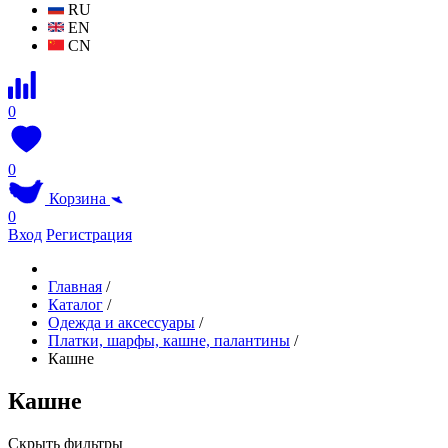
RU
EN
CN
0
0
Корзина
0
Вход
Регистрация
Главная
/
Каталог
/
Одежда и аксессуары
/
Платки, шарфы, кашне, палантины
/
Кашне
Кашне
Скрыть фильтры