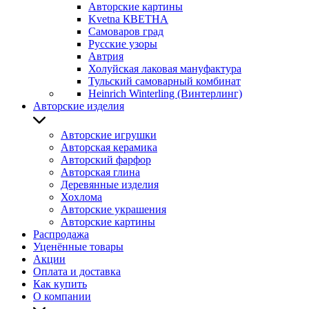
Авторские картины
Kvetna КВЕТНА
Самоваров град
Русские узоры
Автрия
Холуйская лаковая мануфактура
Тульский самоварный комбинат
Heinrich Winterling (Винтерлинг)
Авторские изделия
Авторские игрушки
Авторская керамика
Авторский фарфор
Авторская глина
Деревянные изделия
Хохлома
Авторские украшения
Авторские картины
Распродажа
Уценённые товары
Акции
Оплата и доставка
Как купить
О компании