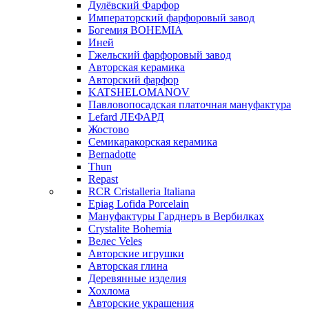
Дулёвский Фарфор
Императорский фарфоровый завод
Богемия BOHEMIA
Иней
Гжельский фарфоровый завод
Авторская керамика
Авторский фарфор
KATSHELOMANOV
Павловопосадская платочная мануфактура
Lefard ЛЕФАРД
Жостово
Семикаракорская керамика
Bernadotte
Thun
Repast
RCR Cristalleria Italiana
Epiag Lofida Porcelain
Мануфактуры Гарднеръ в Вербилках
Crystalite Bohemia
Велес Veles
Авторские игрушки
Авторская глина
Деревянные изделия
Хохлома
Авторские украшения