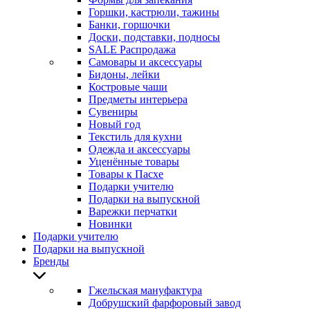
Горшки, кастрюли, тажины
Банки, горшочки
Доски, подставки, подносы
SALE Распродажа
Самовары и аксессуары
Бидоны, лейки
Костровые чаши
Предметы интерьера
Сувениры
Новый год
Текстиль для кухни
Одежда и аксессуары
Уценённые товары
Товары к Пасхе
Подарки учителю
Подарки на выпускной
Варежки перчатки
Новинки
Подарки учителю
Подарки на выпускной
Бренды
Гжельская мануфактура
Добрушский фарфоровый завод