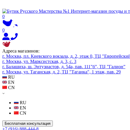
0
0
Адреса магазинов:
г. Москва, пл. Киевского вокзала, д. 2, этаж 0, ТЦ "Европейски
г. Москва, ул. Марксистская, д. 3, с. 3
г. Балашиха, ш. Энтузиастов, д. 54а, пав. 111”б”, ТЦ ”Галион”
г. Москва, ул. Таганская, д. 2, ТЦ "Таганка", 1 этаж, пав. 29
RU
EN
CN
RU
EN
CN
Бесплатная консультация
+7 (916) 888-444-8