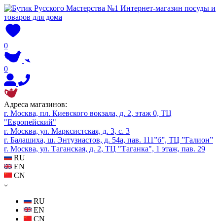
0
0
Адреса магазинов:
г. Москва, пл. Киевского вокзала, д. 2, этаж 0, ТЦ
"Европейский"
г. Москва, ул. Марксистская, д. 3, с. 3
г. Балашиха, ш. Энтузиастов, д. 54а, пав. 111”б”, ТЦ ”Галион”
г. Москва, ул. Таганская, д. 2, ТЦ "Таганка", 1 этаж, пав. 29
RU
EN
CN
RU
EN
CN