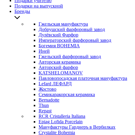
Подарки учителю
Подарки на выпускной
Бренды
Гжельская мануфактура
Добрушский фарфоровый завод
Дулёвский Фарфор
Императорский фарфоровый завод
Богемия BOHEMIA
Иней
Гжельский фарфоровый завод
Авторская керамика
Авторский фарфор
KATSHELOMANOV
Павловопосадская платочная мануфактура
Lefard ЛЕФАРД
Жостово
Семикаракорская керамика
Bernadotte
Thun
Repast
RCR Cristalleria Italiana
Epiag Lofida Porcelain
Мануфактуры Гарднеръ в Вербилках
Crystalite Bohemia