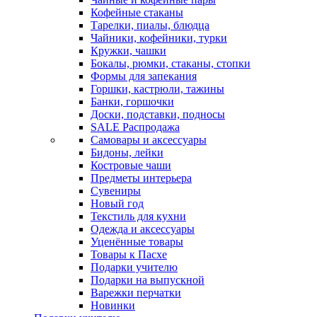
Кофейные стаканы
Тарелки, пиалы, блюдца
Чайники, кофейники, турки
Кружки, чашки
Бокалы, рюмки, стаканы, стопки
Формы для запекания
Горшки, кастрюли, тажины
Банки, горшочки
Доски, подставки, подносы
SALE Распродажа
Самовары и аксессуары
Бидоны, лейки
Костровые чаши
Предметы интерьера
Сувениры
Новый год
Текстиль для кухни
Одежда и аксессуары
Уценённые товары
Товары к Пасхе
Подарки учителю
Подарки на выпускной
Варежки перчатки
Новинки