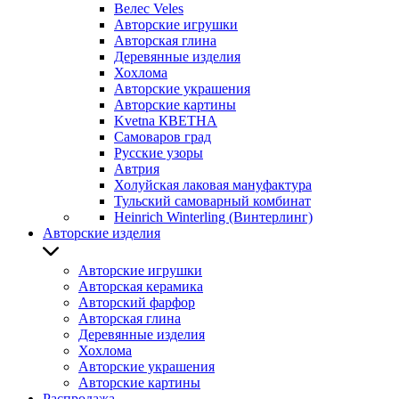
Велес Veles
Авторские игрушки
Авторская глина
Деревянные изделия
Хохлома
Авторские украшения
Авторские картины
Kvetna КВЕТНА
Самоваров град
Русские узоры
Автрия
Холуйская лаковая мануфактура
Тульский самоварный комбинат
Heinrich Winterling (Винтерлинг)
Авторские изделия
Авторские игрушки
Авторская керамика
Авторский фарфор
Авторская глина
Деревянные изделия
Хохлома
Авторские украшения
Авторские картины
Распродажа