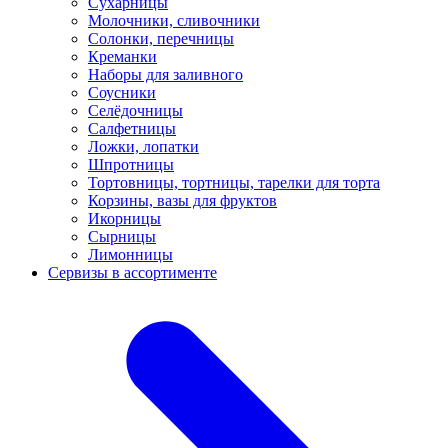
Сухарницы
Молочники, сливочники
Солонки, перечницы
Креманки
Наборы для заливного
Соусники
Селёдочницы
Салфетницы
Ложки, лопатки
Шпротницы
Тортовницы, тортницы, тарелки для торта
Корзины, вазы для фруктов
Икорницы
Сырницы
Лимонницы
Сервизы в ассортименте