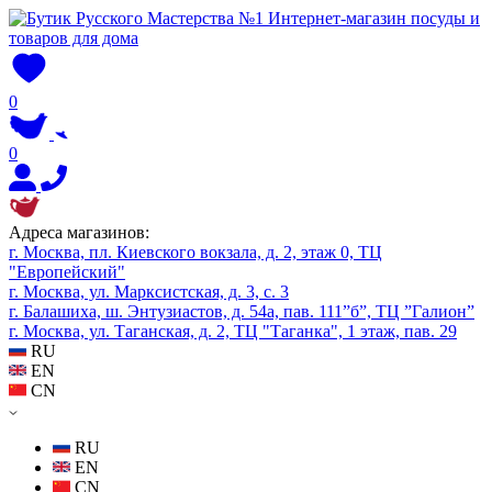
0
0
Адреса магазинов:
г. Москва, пл. Киевского вокзала, д. 2, этаж 0, ТЦ
"Европейский"
г. Москва, ул. Марксистская, д. 3, с. 3
г. Балашиха, ш. Энтузиастов, д. 54а, пав. 111”б”, ТЦ ”Галион”
г. Москва, ул. Таганская, д. 2, ТЦ "Таганка", 1 этаж, пав. 29
RU
EN
CN
RU
EN
CN