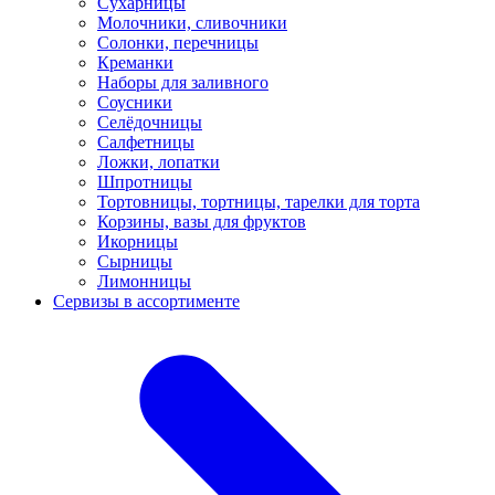
Сухарницы
Молочники, сливочники
Солонки, перечницы
Креманки
Наборы для заливного
Соусники
Селёдочницы
Салфетницы
Ложки, лопатки
Шпротницы
Тортовницы, тортницы, тарелки для торта
Корзины, вазы для фруктов
Икорницы
Сырницы
Лимонницы
Сервизы в ассортименте