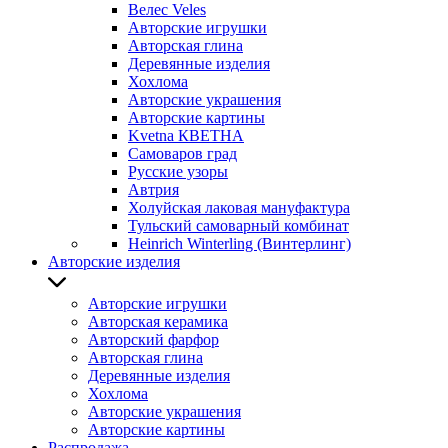
Велес Veles
Авторские игрушки
Авторская глина
Деревянные изделия
Хохлома
Авторские украшения
Авторские картины
Kvetna КВЕТНА
Самоваров град
Русские узоры
Автрия
Холуйская лаковая мануфактура
Тульский самоварный комбинат
Heinrich Winterling (Винтерлинг)
Авторские изделия
Авторские игрушки
Авторская керамика
Авторский фарфор
Авторская глина
Деревянные изделия
Хохлома
Авторские украшения
Авторские картины
Распродажа