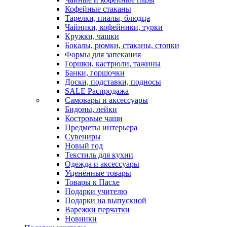
Кофейные стаканы
Тарелки, пиалы, блюдца
Чайники, кофейники, турки
Кружки, чашки
Бокалы, рюмки, стаканы, стопки
Формы для запекания
Горшки, кастрюли, тажины
Банки, горшочки
Доски, подставки, подносы
SALE Распродажа
Самовары и аксессуары
Бидоны, лейки
Костровые чаши
Предметы интерьера
Сувениры
Новый год
Текстиль для кухни
Одежда и аксессуары
Уценённые товары
Товары к Пасхе
Подарки учителю
Подарки на выпускной
Варежки перчатки
Новинки