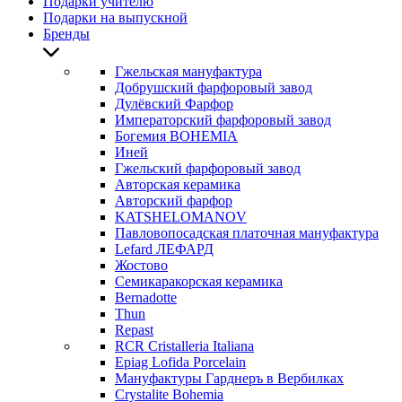
Подарки учителю
Подарки на выпускной
Бренды
Гжельская мануфактура
Добрушский фарфоровый завод
Дулёвский Фарфор
Императорский фарфоровый завод
Богемия BOHEMIA
Иней
Гжельский фарфоровый завод
Авторская керамика
Авторский фарфор
KATSHELOMANOV
Павловопосадская платочная мануфактура
Lefard ЛЕФАРД
Жостово
Семикаракорская керамика
Bernadotte
Thun
Repast
RCR Cristalleria Italiana
Epiag Lofida Porcelain
Мануфактуры Гарднеръ в Вербилках
Crystalite Bohemia