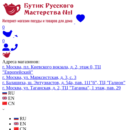
0
0
Адреса магазинов:
г. Москва, пл. Киевского вокзала, д. 2, этаж 0, ТЦ
"Европейский"
г. Москва, ул. Марксистская, д. 3, с. 3
г. Балашиха, ш. Энтузиастов, д. 54а, пав. 111”б”, ТЦ ”Галион”
г. Москва, ул. Таганская, д. 2, ТЦ "Таганка", 1 этаж, пав. 29
RU
EN
CN
RU
EN
CN