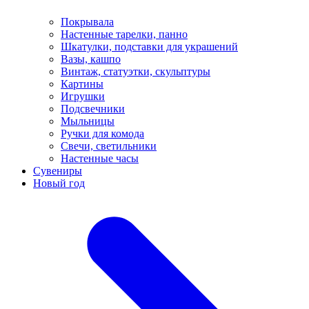
Покрывала
Настенные тарелки, панно
Шкатулки, подставки для украшений
Вазы, кашпо
Винтаж, статуэтки, скульптуры
Картины
Игрушки
Подсвечники
Мыльницы
Ручки для комода
Свечи, светильники
Настенные часы
Сувениры
Новый год