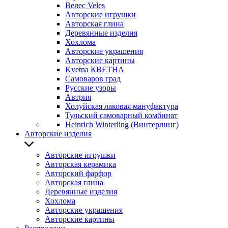
Велес Veles
Авторские игрушки
Авторская глина
Деревянные изделия
Хохлома
Авторские украшения
Авторские картины
Kvetna КВЕТНА
Самоваров град
Русские узоры
Автрия
Холуйская лаковая мануфактура
Тульский самоварный комбинат
Heinrich Winterling (Винтерлинг)
Авторские изделия
Авторские игрушки
Авторская керамика
Авторский фарфор
Авторская глина
Деревянные изделия
Хохлома
Авторские украшения
Авторские картины