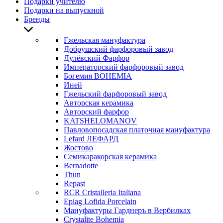
Подарки учителю
Подарки на выпускной
Бренды
Гжельская мануфактура
Добрушский фарфоровый завод
Дулёвский Фарфор
Императорский фарфоровый завод
Богемия BOHEMIA
Иней
Гжельский фарфоровый завод
Авторская керамика
Авторский фарфор
KATSHELOMANOV
Павловопосадская платочная мануфактура
Lefard ЛЕФАРД
Жостово
Семикаракорская керамика
Bernadotte
Thun
Repast
RCR Cristalleria Italiana
Epiag Lofida Porcelain
Мануфактуры Гарднеръ в Вербилках
Crystalite Bohemia