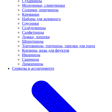
Сухарницы
Молочники, сливочники
Солонки, перечницы
Креманки
Наборы для заливного
Соусники
Селёдочницы
Салфетницы
Ложки, лопатки
Шпротницы
Тортовницы, тортницы, тарелки для торта
Корзины, вазы для фруктов
Икорницы
Сырницы
Лимонницы
Сервизы в ассортименте