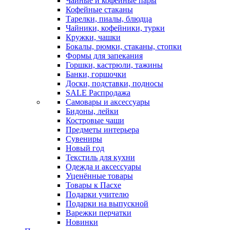
Чайные и кофейные пары
Кофейные стаканы
Тарелки, пиалы, блюдца
Чайники, кофейники, турки
Кружки, чашки
Бокалы, рюмки, стаканы, стопки
Формы для запекания
Горшки, кастрюли, тажины
Банки, горшочки
Доски, подставки, подносы
SALE Распродажа
Самовары и аксессуары
Бидоны, лейки
Костровые чаши
Предметы интерьера
Сувениры
Новый год
Текстиль для кухни
Одежда и аксессуары
Уценённые товары
Товары к Пасхе
Подарки учителю
Подарки на выпускной
Варежки перчатки
Новинки