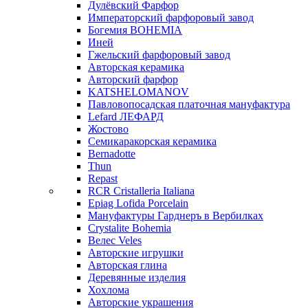
Дулёвский Фарфор
Императорский фарфоровый завод
Богемия BOHEMIA
Иней
Гжельский фарфоровый завод
Авторская керамика
Авторский фарфор
KATSHELOMANOV
Павловопосадская платочная мануфактура
Lefard ЛЕФАРД
Жостово
Семикаракорская керамика
Bernadotte
Thun
Repast
RCR Cristalleria Italiana
Epiag Lofida Porcelain
Мануфактуры Гарднеръ в Вербилках
Crystalite Bohemia
Велес Veles
Авторские игрушки
Авторская глина
Деревянные изделия
Хохлома
Авторские украшения