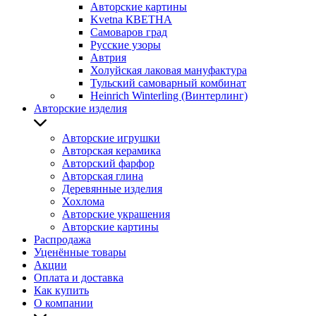
Авторские картины
Kvetna КВЕТНА
Самоваров град
Русские узоры
Автрия
Холуйская лаковая мануфактура
Тульский самоварный комбинат
Heinrich Winterling (Винтерлинг)
Авторские изделия
Авторские игрушки
Авторская керамика
Авторский фарфор
Авторская глина
Деревянные изделия
Хохлома
Авторские украшения
Авторские картины
Распродажа
Уценённые товары
Акции
Оплата и доставка
Как купить
О компании