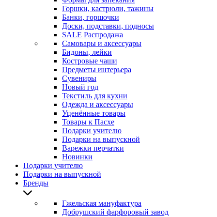
Горшки, кастрюли, тажины
Банки, горшочки
Доски, подставки, подносы
SALE Распродажа
Самовары и аксессуары
Бидоны, лейки
Костровые чаши
Предметы интерьера
Сувениры
Новый год
Текстиль для кухни
Одежда и аксессуары
Уценённые товары
Товары к Пасхе
Подарки учителю
Подарки на выпускной
Варежки перчатки
Новинки
Подарки учителю
Подарки на выпускной
Бренды
Гжельская мануфактура
Добрушский фарфоровый завод