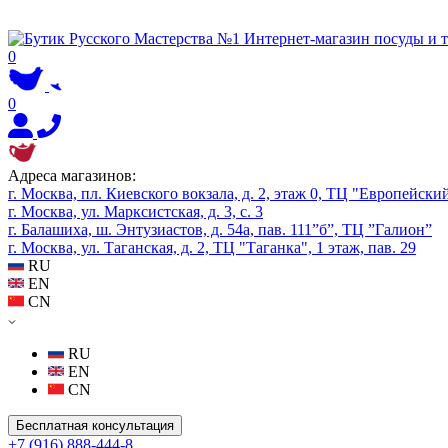
0
0
Адреса магазинов:
г. Москва, пл. Киевского вокзала, д. 2, этаж 0, ТЦ "Европейски
г. Москва, ул. Марксистская, д. 3, с. 3
г. Балашиха, ш. Энтузиастов, д. 54а, пав. 111”б”, ТЦ ”Галион”
г. Москва, ул. Таганская, д. 2, ТЦ "Таганка", 1 этаж, пав. 29
RU
EN
CN
RU
EN
CN
Бесплатная консультация
+7 (916) 888-444-8