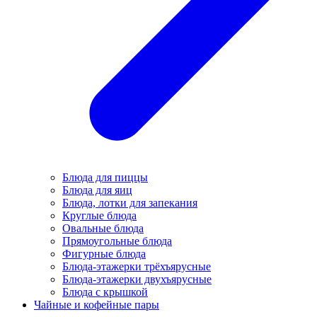
Блюда для пиццы
Блюда для яиц
Блюда, лотки для запекания
Круглые блюда
Овальные блюда
Прямоугольные блюда
Фигурные блюда
Блюда-этажерки трёхъярусные
Блюда-этажерки двухъярусные
Блюда с крышкой
Чайные и кофейные пары