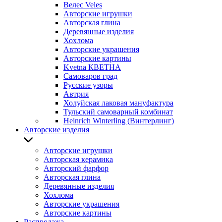
Велес Veles
Авторские игрушки
Авторская глина
Деревянные изделия
Хохлома
Авторские украшения
Авторские картины
Kvetna КВЕТНА
Самоваров град
Русские узоры
Автрия
Холуйская лаковая мануфактура
Тульский самоварный комбинат
Heinrich Winterling (Винтерлинг)
Авторские изделия
Авторские игрушки
Авторская керамика
Авторский фарфор
Авторская глина
Деревянные изделия
Хохлома
Авторские украшения
Авторские картины
Распродажа