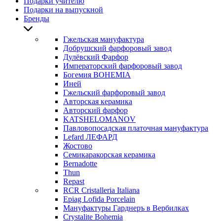
Подарки учителю
Подарки на выпускной
Бренды
Гжельская мануфактура
Добрушский фарфоровый завод
Дулёвский Фарфор
Императорский фарфоровый завод
Богемия BOHEMIA
Иней
Гжельский фарфоровый завод
Авторская керамика
Авторский фарфор
KATSHELOMANOV
Павловопосадская платочная мануфактура
Lefard ЛЕФАРД
Жостово
Семикаракорская керамика
Bernadotte
Thun
Repast
RCR Cristalleria Italiana
Epiag Lofida Porcelain
Мануфактуры Гарднеръ в Вербилках
Crystalite Bohemia