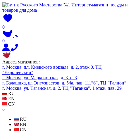
0
0
Адреса магазинов:
г. Москва, пл. Киевского вокзала, д. 2, этаж 0, ТЦ
"Европейский"
г. Москва, ул. Марксистская, д. 3, с. 3
г. Балашиха, ш. Энтузиастов, д. 54а, пав. 111”б”, ТЦ ”Галион”
г. Москва, ул. Таганская, д. 2, ТЦ "Таганка", 1 этаж, пав. 29
RU
EN
CN
RU
EN
CN