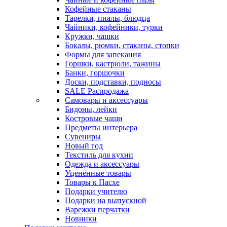
Кофейные стаканы
Тарелки, пиалы, блюдца
Чайники, кофейники, турки
Кружки, чашки
Бокалы, рюмки, стаканы, стопки
Формы для запекания
Горшки, кастрюли, тажины
Банки, горшочки
Доски, подставки, подносы
SALE Распродажа
Самовары и аксессуары
Бидоны, лейки
Костровые чаши
Предметы интерьера
Сувениры
Новый год
Текстиль для кухни
Одежда и аксессуары
Уценённые товары
Товары к Пасхе
Подарки учителю
Подарки на выпускной
Варежки перчатки
Новинки