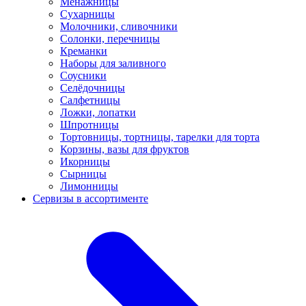
Менажницы
Сухарницы
Молочники, сливочники
Солонки, перечницы
Креманки
Наборы для заливного
Соусники
Селёдочницы
Салфетницы
Ложки, лопатки
Шпротницы
Тортовницы, тортницы, тарелки для торта
Корзины, вазы для фруктов
Икорницы
Сырницы
Лимонницы
Сервизы в ассортименте