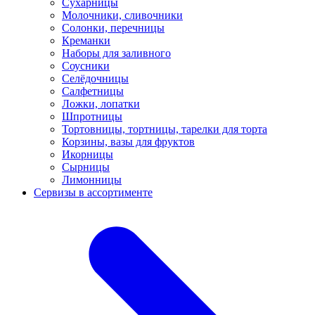
Сухарницы
Молочники, сливочники
Солонки, перечницы
Креманки
Наборы для заливного
Соусники
Селёдочницы
Салфетницы
Ложки, лопатки
Шпротницы
Тортовницы, тортницы, тарелки для торта
Корзины, вазы для фруктов
Икорницы
Сырницы
Лимонницы
Сервизы в ассортименте