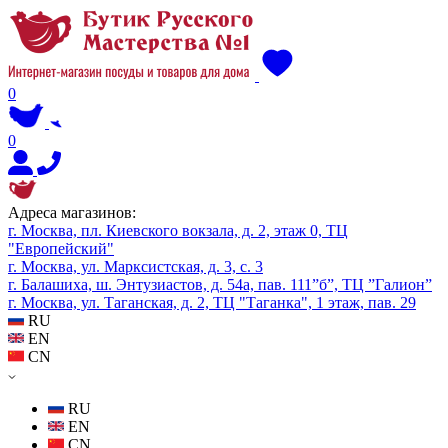
0
0
Адреса магазинов:
г. Москва, пл. Киевского вокзала, д. 2, этаж 0, ТЦ
"Европейский"
г. Москва, ул. Марксистская, д. 3, с. 3
г. Балашиха, ш. Энтузиастов, д. 54а, пав. 111”б”, ТЦ ”Галион”
г. Москва, ул. Таганская, д. 2, ТЦ "Таганка", 1 этаж, пав. 29
RU
EN
CN
RU
EN
CN