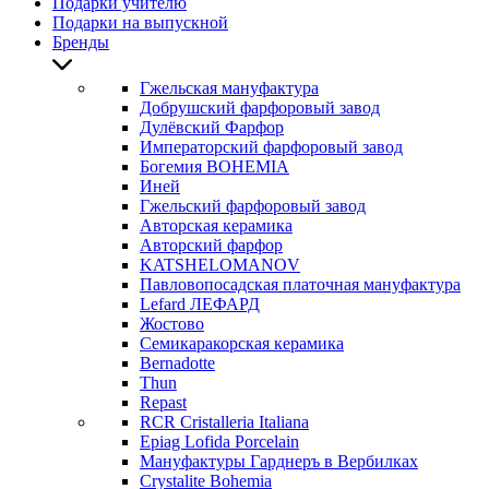
Подарки учителю
Подарки на выпускной
Бренды
Гжельская мануфактура
Добрушский фарфоровый завод
Дулёвский Фарфор
Императорский фарфоровый завод
Богемия BOHEMIA
Иней
Гжельский фарфоровый завод
Авторская керамика
Авторский фарфор
KATSHELOMANOV
Павловопосадская платочная мануфактура
Lefard ЛЕФАРД
Жостово
Семикаракорская керамика
Bernadotte
Thun
Repast
RCR Cristalleria Italiana
Epiag Lofida Porcelain
Мануфактуры Гарднеръ в Вербилках
Crystalite Bohemia