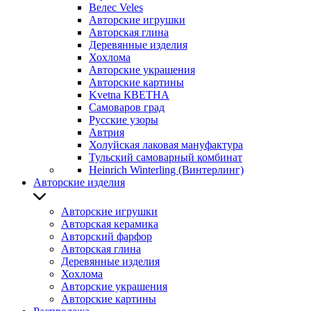
Велес Veles
Авторские игрушки
Авторская глина
Деревянные изделия
Хохлома
Авторские украшения
Авторские картины
Kvetna КВЕТНА
Самоваров град
Русские узоры
Автрия
Холуйская лаковая мануфактура
Тульский самоварный комбинат
Heinrich Winterling (Винтерлинг)
Авторские изделия
Авторские игрушки
Авторская керамика
Авторский фарфор
Авторская глина
Деревянные изделия
Хохлома
Авторские украшения
Авторские картины