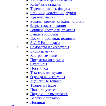
Чайные и кофейные пары
Кофейные стаканы
Тарелки, пиалы, блюдца
Чайники, кофейники, турки
Кружки, чашки
Бокалы, рюмки, стаканы, стопки
Формы для запекания
Горшки, кастрюли, тажины
Банки, горшочки
Доски, подставки, подносы
SALE Распродажа
Самовары и аксессуары
Бидоны, лейки
Костровые чаши
Предметы интерьера
Сувениры
Новый год
Текстиль для кухни
Одежда и аксессуары
Уценённые товары
Товары к Пасхе
Подарки учителю
Подарки на выпускной
Варежки перчатки
Новинки