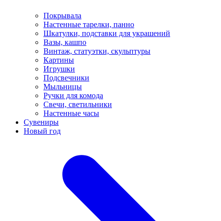
Покрывала
Настенные тарелки, панно
Шкатулки, подставки для украшений
Вазы, кашпо
Винтаж, статуэтки, скульптуры
Картины
Игрушки
Подсвечники
Мыльницы
Ручки для комода
Свечи, светильники
Настенные часы
Сувениры
Новый год