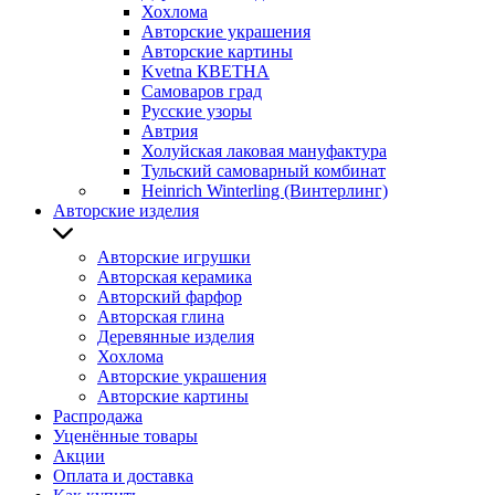
Хохлома
Авторские украшения
Авторские картины
Kvetna КВЕТНА
Самоваров град
Русские узоры
Автрия
Холуйская лаковая мануфактура
Тульский самоварный комбинат
Heinrich Winterling (Винтерлинг)
Авторские изделия
Авторские игрушки
Авторская керамика
Авторский фарфор
Авторская глина
Деревянные изделия
Хохлома
Авторские украшения
Авторские картины
Распродажа
Уценённые товары
Акции
Оплата и доставка