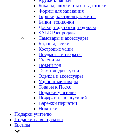
Кружки, чашки
Бокалы, рюмки, стаканы, стопки
Формы для запекания
Горшки, кастрюли, тажины
Банки, горшочки
Доски, подставки, подносы
SALE Распродажа
Самовары и аксессуары
Бидоны, лейки
Костровые чаши
Предметы интерьера
Сувениры
Новый год
Текстиль для кухни
Одежда и аксессуары
Уценённые товары
Товары к Пасхе
Подарки учителю
Подарки на выпускной
Варежки перчатки
Новинки
Подарки учителю
Подарки на выпускной
Бренды