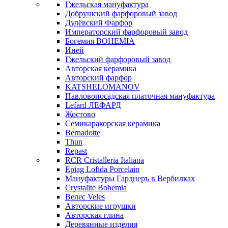
Гжельская мануфактура
Добрушский фарфоровый завод
Дулёвский Фарфор
Императорский фарфоровый завод
Богемия BOHEMIA
Иней
Гжельский фарфоровый завод
Авторская керамика
Авторский фарфор
KATSHELOMANOV
Павловопосадская платочная мануфактура
Lefard ЛЕФАРД
Жостово
Семикаракорская керамика
Bernadotte
Thun
Repast
RCR Cristalleria Italiana
Epiag Lofida Porcelain
Мануфактуры Гарднеръ в Вербилках
Crystalite Bohemia
Велес Veles
Авторские игрушки
Авторская глина
Деревянные изделия