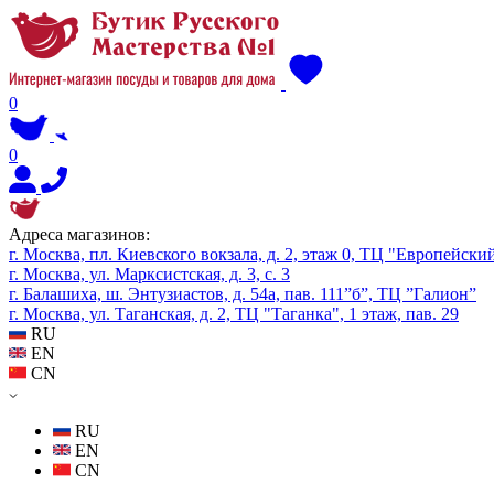
0
0
Адреса магазинов:
г. Москва, пл. Киевского вокзала, д. 2, этаж 0, ТЦ "Европейски
г. Москва, ул. Марксистская, д. 3, с. 3
г. Балашиха, ш. Энтузиастов, д. 54а, пав. 111”б”, ТЦ ”Галион”
г. Москва, ул. Таганская, д. 2, ТЦ "Таганка", 1 этаж, пав. 29
RU
EN
CN
RU
EN
CN