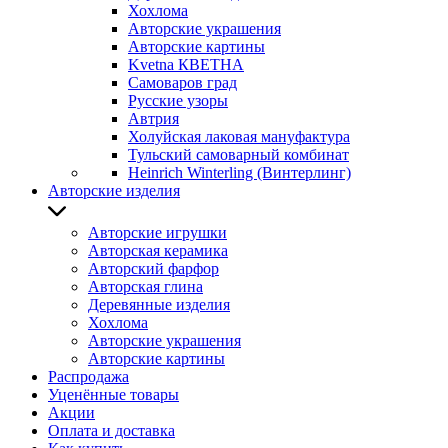
Хохлома
Авторские украшения
Авторские картины
Kvetna КВЕТНА
Самоваров град
Русские узоры
Автрия
Холуйская лаковая мануфактура
Тульский самоварный комбинат
Heinrich Winterling (Винтерлинг)
Авторские изделия
Авторские игрушки
Авторская керамика
Авторский фарфор
Авторская глина
Деревянные изделия
Хохлома
Авторские украшения
Авторские картины
Распродажа
Уценённые товары
Акции
Оплата и доставка