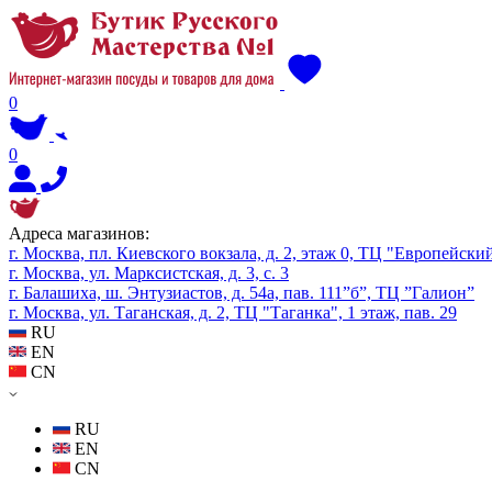
0
0
Адреса магазинов:
г. Москва, пл. Киевского вокзала, д. 2, этаж 0, ТЦ "Европейски
г. Москва, ул. Марксистская, д. 3, с. 3
г. Балашиха, ш. Энтузиастов, д. 54а, пав. 111”б”, ТЦ ”Галион”
г. Москва, ул. Таганская, д. 2, ТЦ "Таганка", 1 этаж, пав. 29
RU
EN
CN
RU
EN
CN