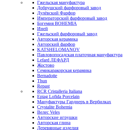
Гжельская мануфактура
Добрушский фарфоровый завод
Дулёвский Фарфор
Императорский фарфоровый завод
Богемия BOHEMIA
Иней
Гжельский фарфоровый завод
Авторская керамика
Авторский фарфор
KATSHELOMANOV
Павловопосадская платочная мануфактура
Lefard ЛЕФАРД
Жостово
Семикаракорская керамика
Bernadotte
Thun
Repast
RCR Cristalleria Italiana
Epiag Lofida Porcelain
Мануфактуры Гарднеръ в Вербилках
Crystalite Bohemia
Велес Veles
Авторские игрушки
Авторская глина
Деревянные изделия