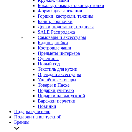
Кружки, чашки
Бокалы, рюмки, стаканы, стопки
Формы для запекания
Горшки, кастрюли, тажины
Банки, горшочки
Доски, подставки, подносы
SALE Распродажа
Самовары и аксессуары
Бидоны, лейки
Костровые чаши
Предметы интерьера
Сувениры
Новый год
Текстиль для кухни
Одежда и аксессуары
Уценённые товары
Товары к Пасхе
Подарки учителю
Подарки на выпускной
Варежки перчатки
Новинки
Подарки учителю
Подарки на выпускной
Бренды