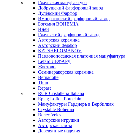
Гжельская мануфактура
Добрушский фарфоровый завод
Дулёвский Фарфор
Императорский фарфоровый завод
Богемия BOHEMIA
Иней
Гжельский фарфоровый завод
Авторская керамика
Авторский фарфор
KATSHELOMANOV
Павловопосадская платочная мануфактура
Lefard ЛЕФАРД
Жостово
Семикаракорская керамика
Bernadotte
Thun
Repast
RCR Cristalleria Italiana
Epiag Lofida Porcelain
Мануфактуры Гарднеръ в Вербилках
Crystalite Bohemia
Велес Veles
Авторские игрушки
Авторская глина
Деревянные изделия