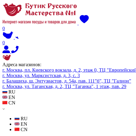
0
0
Адреса магазинов:
г. Москва, пл. Киевского вокзала, д. 2, этаж 0, ТЦ "Европейски
г. Москва, ул. Марксистская, д. 3, с. 3
г. Балашиха, ш. Энтузиастов, д. 54а, пав. 111”б”, ТЦ ”Галион”
г. Москва, ул. Таганская, д. 2, ТЦ "Таганка", 1 этаж, пав. 29
RU
EN
CN
RU
EN
CN