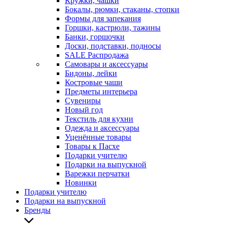
Кружки, чашки
Бокалы, рюмки, стаканы, стопки
Формы для запекания
Горшки, кастрюли, тажины
Банки, горшочки
Доски, подставки, подносы
SALE Распродажа
Самовары и аксессуары
Бидоны, лейки
Костровые чаши
Предметы интерьера
Сувениры
Новый год
Текстиль для кухни
Одежда и аксессуары
Уценённые товары
Товары к Пасхе
Подарки учителю
Подарки на выпускной
Варежки перчатки
Новинки
Подарки учителю
Подарки на выпускной
Бренды