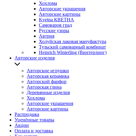
Хохлома
Авторские украшения
Авторские картины
Kvetna КВЕТНА
Самоваров град
Русские узоры
Автрия
Холуйская лаковая мануфактура
Тульский самоварный комбинат
Heinrich Winterling (Винтерлинг)
Авторские изделия
Авторские игрушки
Авторская керамика
Авторский фарфор
Авторская глина
Деревянные изделия
Хохлома
Авторские украшения
Авторские картины
Распродажа
Уценённые товары
Акции
Оплата и доставка