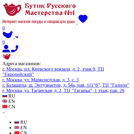
0
0
Адреса магазинов:
г. Москва, пл. Киевского вокзала, д. 2, этаж 0, ТЦ
"Европейский"
г. Москва, ул. Марксистская, д. 3, с. 3
г. Балашиха, ш. Энтузиастов, д. 54а, пав. 111”б”, ТЦ ”Галион”
г. Москва, ул. Таганская, д. 2, ТЦ "Таганка", 1 этаж, пав. 29
RU
EN
CN
RU
EN
CN