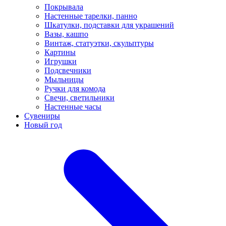
Покрывала
Настенные тарелки, панно
Шкатулки, подставки для украшений
Вазы, кашпо
Винтаж, статуэтки, скульптуры
Картины
Игрушки
Подсвечники
Мыльницы
Ручки для комода
Свечи, светильники
Настенные часы
Сувениры
Новый год