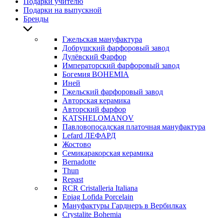
Подарки учителю
Подарки на выпускной
Бренды
Гжельская мануфактура
Добрушский фарфоровый завод
Дулёвский Фарфор
Императорский фарфоровый завод
Богемия BOHEMIA
Иней
Гжельский фарфоровый завод
Авторская керамика
Авторский фарфор
KATSHELOMANOV
Павловопосадская платочная мануфактура
Lefard ЛЕФАРД
Жостово
Семикаракорская керамика
Bernadotte
Thun
Repast
RCR Cristalleria Italiana
Epiag Lofida Porcelain
Мануфактуры Гарднеръ в Вербилках
Crystalite Bohemia