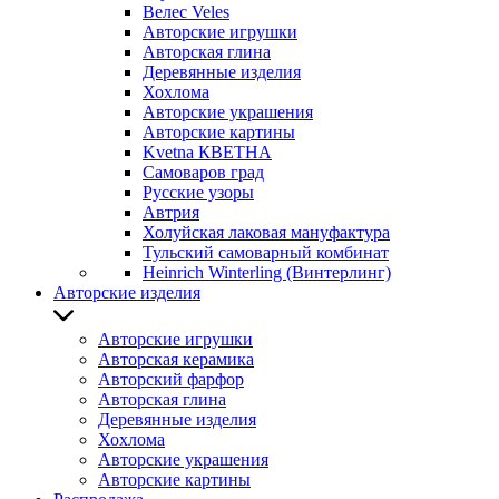
Велес Veles
Авторские игрушки
Авторская глина
Деревянные изделия
Хохлома
Авторские украшения
Авторские картины
Kvetna КВЕТНА
Самоваров град
Русские узоры
Автрия
Холуйская лаковая мануфактура
Тульский самоварный комбинат
Heinrich Winterling (Винтерлинг)
Авторские изделия
Авторские игрушки
Авторская керамика
Авторский фарфор
Авторская глина
Деревянные изделия
Хохлома
Авторские украшения
Авторские картины