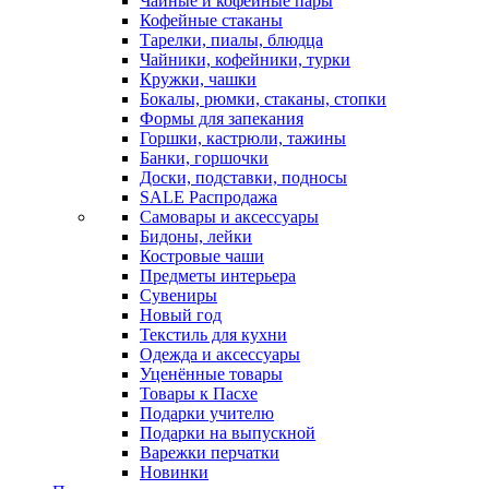
Чайные и кофейные пары
Кофейные стаканы
Тарелки, пиалы, блюдца
Чайники, кофейники, турки
Кружки, чашки
Бокалы, рюмки, стаканы, стопки
Формы для запекания
Горшки, кастрюли, тажины
Банки, горшочки
Доски, подставки, подносы
SALE Распродажа
Самовары и аксессуары
Бидоны, лейки
Костровые чаши
Предметы интерьера
Сувениры
Новый год
Текстиль для кухни
Одежда и аксессуары
Уценённые товары
Товары к Пасхе
Подарки учителю
Подарки на выпускной
Варежки перчатки
Новинки