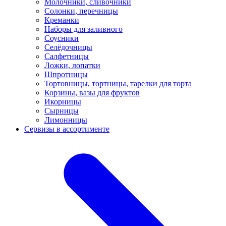
Молочники, сливочники
Солонки, перечницы
Креманки
Наборы для заливного
Соусники
Селёдочницы
Салфетницы
Ложки, лопатки
Шпротницы
Тортовницы, тортницы, тарелки для торта
Корзины, вазы для фруктов
Икорницы
Сырницы
Лимонницы
Сервизы в ассортименте