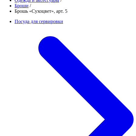
Одежда и аксессуары
/
Броши
/
Брошь «Сухоцвет», арт. 5
Посуда для сервировки