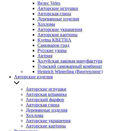
Велес Veles
Авторские игрушки
Авторская глина
Деревянные изделия
Хохлома
Авторские украшения
Авторские картины
Kvetna КВЕТНА
Самоваров град
Русские узоры
Автрия
Холуйская лаковая мануфактура
Тульский самоварный комбинат
Heinrich Winterling (Винтерлинг)
Авторские изделия
Авторские игрушки
Авторская керамика
Авторский фарфор
Авторская глина
Деревянные изделия
Хохлома
Авторские украшения
Авторские картины