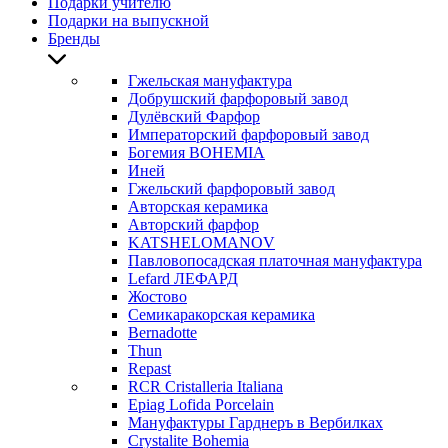
Подарки учителю
Подарки на выпускной
Бренды
Гжельская мануфактура
Добрушский фарфоровый завод
Дулёвский Фарфор
Императорский фарфоровый завод
Богемия BOHEMIA
Иней
Гжельский фарфоровый завод
Авторская керамика
Авторский фарфор
KATSHELOMANOV
Павловопосадская платочная мануфактура
Lefard ЛЕФАРД
Жостово
Семикаракорская керамика
Bernadotte
Thun
Repast
RCR Cristalleria Italiana
Epiag Lofida Porcelain
Мануфактуры Гарднеръ в Вербилках
Crystalite Bohemia