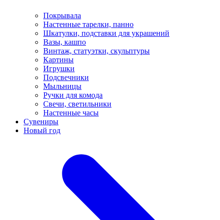
Покрывала
Настенные тарелки, панно
Шкатулки, подставки для украшений
Вазы, кашпо
Винтаж, статуэтки, скульптуры
Картины
Игрушки
Подсвечники
Мыльницы
Ручки для комода
Свечи, светильники
Настенные часы
Сувениры
Новый год