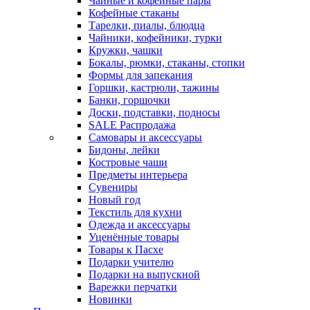
Чайные и кофейные пары
Кофейные стаканы
Тарелки, пиалы, блюдца
Чайники, кофейники, турки
Кружки, чашки
Бокалы, рюмки, стаканы, стопки
Формы для запекания
Горшки, кастрюли, тажины
Банки, горшочки
Доски, подставки, подносы
SALE Распродажа
Самовары и аксессуары
Бидоны, лейки
Костровые чаши
Предметы интерьера
Сувениры
Новый год
Текстиль для кухни
Одежда и аксессуары
Уценённые товары
Товары к Пасхе
Подарки учителю
Подарки на выпускной
Варежки перчатки
Новинки