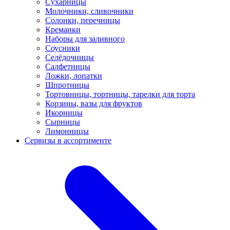
Сухарницы
Молочники, сливочники
Солонки, перечницы
Креманки
Наборы для заливного
Соусники
Селёдочницы
Салфетницы
Ложки, лопатки
Шпротницы
Тортовницы, тортницы, тарелки для торта
Корзины, вазы для фруктов
Икорницы
Сырницы
Лимонницы
Сервизы в ассортименте