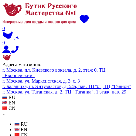
0
0
Адреса магазинов:
г. Москва, пл. Киевского вокзала, д. 2, этаж 0, ТЦ
"Европейский"
г. Москва, ул. Марксистская, д. 3, с. 3
г. Балашиха, ш. Энтузиастов, д. 54а, пав. 111”б”, ТЦ ”Галион”
г. Москва, ул. Таганская, д. 2, ТЦ "Таганка", 1 этаж, пав. 29
RU
EN
CN
RU
EN
CN