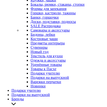
Кружки, чашки
Бокалы, рюмки, стаканы, стопки
Формы для запекания
Горшки, кастрюли, тажины
Банки, горшочки
Доски, подставки, подносы
SALE Распродажа
Самовары и аксессуары
Бидоны, лейки
Костровые чаши
Предметы интерьера
Сувениры
Новый год
Текстиль для кухни
Одежда и аксессуары
Уценённые товары
Товары к Пасхе
Подарки учителю
Подарки на выпускной
Варежки перчатки
Новинки
Подарки учителю
Подарки на выпускной
Бренды