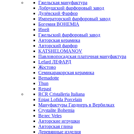
Гжельская мануфактура
Добрушский фарфоровый завод
Дулёвский Фарфор
Императорский фарфоровый завод
Богемия BOHEMIA
Иней
Гжельский фарфоровый завод
Авторская керамика
Авторский фарфор
KATSHELOMANOV
Павловопосадская платочная мануфактура
Lefard ЛЕФАРД
Жостово
Семикаракорская керамика
Bernadotte
Thun
Repast
RCR Cristalleria Italiana
Epiag Lofida Porcelain
Мануфактуры Гарднеръ в Вербилках
Crystalite Bohemia
Велес Veles
Авторские игрушки
Авторская глина
Деревянные изделия