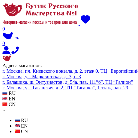
0
0
Адреса магазинов:
г. Москва, пл. Киевского вокзала, д. 2, этаж 0, ТЦ "Европейски
г. Москва, ул. Марксистская, д. 3, с. 3
г. Балашиха, ш. Энтузиастов, д. 54а, пав. 111”б”, ТЦ ”Галион”
г. Москва, ул. Таганская, д. 2, ТЦ "Таганка", 1 этаж, пав. 29
RU
EN
CN
RU
EN
CN