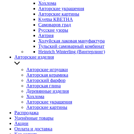
Хохлома
Авторские украшения
Авторские картины
Kvetna КВЕТНА
Самоваров град
Русские узоры
Автрия
Холуйская лаковая мануфактура
Тульский самоварный комбинат
Heinrich Winterling (Винтерлинг)
Авторские изделия
Авторские игрушки
Авторская керамика
Авторский фарфор
Авторская глина
Деревянные изделия
Хохлома
Авторские украшения
Авторские картины
Распродажа
Уценённые товары
Акции
Оплата и доставка