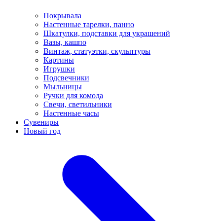
Покрывала
Настенные тарелки, панно
Шкатулки, подставки для украшений
Вазы, кашпо
Винтаж, статуэтки, скульптуры
Картины
Игрушки
Подсвечники
Мыльницы
Ручки для комода
Свечи, светильники
Настенные часы
Сувениры
Новый год