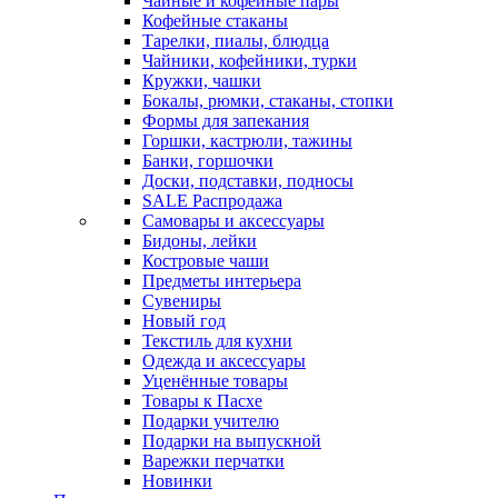
Чайные и кофейные пары
Кофейные стаканы
Тарелки, пиалы, блюдца
Чайники, кофейники, турки
Кружки, чашки
Бокалы, рюмки, стаканы, стопки
Формы для запекания
Горшки, кастрюли, тажины
Банки, горшочки
Доски, подставки, подносы
SALE Распродажа
Самовары и аксессуары
Бидоны, лейки
Костровые чаши
Предметы интерьера
Сувениры
Новый год
Текстиль для кухни
Одежда и аксессуары
Уценённые товары
Товары к Пасхе
Подарки учителю
Подарки на выпускной
Варежки перчатки
Новинки