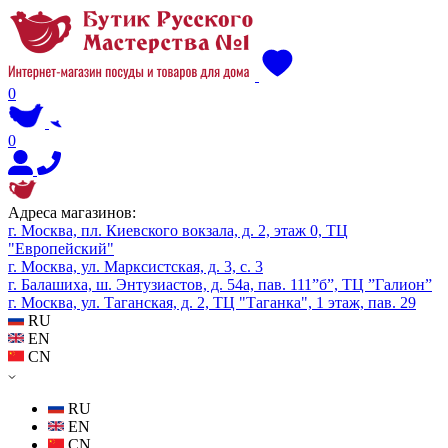
0
0
Адреса магазинов:
г. Москва, пл. Киевского вокзала, д. 2, этаж 0, ТЦ
"Европейский"
г. Москва, ул. Марксистская, д. 3, с. 3
г. Балашиха, ш. Энтузиастов, д. 54а, пав. 111”б”, ТЦ ”Галион”
г. Москва, ул. Таганская, д. 2, ТЦ "Таганка", 1 этаж, пав. 29
RU
EN
CN
RU
EN
CN