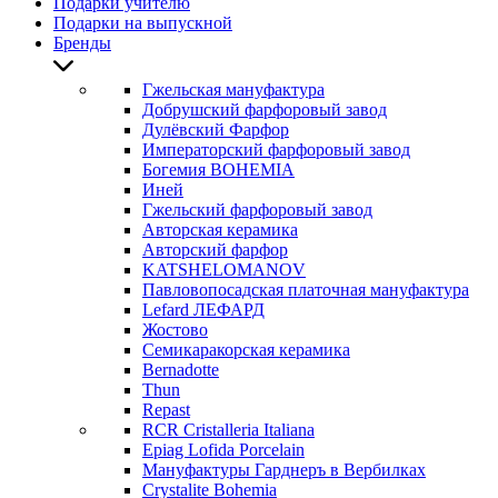
Подарки учителю
Подарки на выпускной
Бренды
Гжельская мануфактура
Добрушский фарфоровый завод
Дулёвский Фарфор
Императорский фарфоровый завод
Богемия BOHEMIA
Иней
Гжельский фарфоровый завод
Авторская керамика
Авторский фарфор
KATSHELOMANOV
Павловопосадская платочная мануфактура
Lefard ЛЕФАРД
Жостово
Семикаракорская керамика
Bernadotte
Thun
Repast
RCR Cristalleria Italiana
Epiag Lofida Porcelain
Мануфактуры Гарднеръ в Вербилках
Crystalite Bohemia