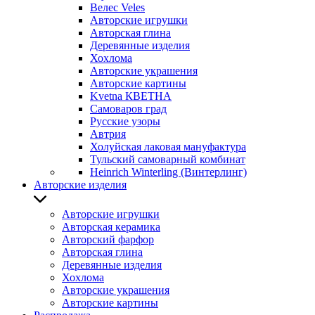
Велес Veles
Авторские игрушки
Авторская глина
Деревянные изделия
Хохлома
Авторские украшения
Авторские картины
Kvetna КВЕТНА
Самоваров град
Русские узоры
Автрия
Холуйская лаковая мануфактура
Тульский самоварный комбинат
Heinrich Winterling (Винтерлинг)
Авторские изделия
Авторские игрушки
Авторская керамика
Авторский фарфор
Авторская глина
Деревянные изделия
Хохлома
Авторские украшения
Авторские картины