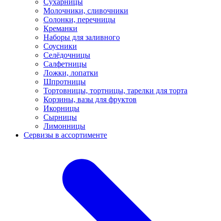
Сухарницы
Молочники, сливочники
Солонки, перечницы
Креманки
Наборы для заливного
Соусники
Селёдочницы
Салфетницы
Ложки, лопатки
Шпротницы
Тортовницы, тортницы, тарелки для торта
Корзины, вазы для фруктов
Икорницы
Сырницы
Лимонницы
Сервизы в ассортименте