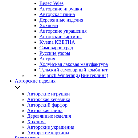
Велес Veles
Авторские игрушки
Авторская глина
Деревянные изделия
Хохлома
Авторские украшения
Авторские картины
Kvetna КВЕТНА
Самоваров град
Русские узоры
Автрия
Холуйская лаковая мануфактура
Тульский самоварный комбинат
Heinrich Winterling (Винтерлинг)
Авторские изделия
Авторские игрушки
Авторская керамика
Авторский фарфор
Авторская глина
Деревянные изделия
Хохлома
Авторские украшения
Авторские картины