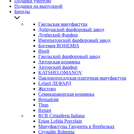
Подарки учителю
Подарки на выпускной
Бренды
Гжельская мануфактура
Добрушский фарфоровый завод
Дулёвский Фарфор
Императорский фарфоровый завод
Богемия BOHEMIA
Иней
Гжельский фарфоровый завод
Авторская керамика
Авторский фарфор
KATSHELOMANOV
Павловопосадская платочная мануфактура
Lefard ЛЕФАРД
Жостово
Семикаракорская керамика
Bernadotte
Thun
Repast
RCR Cristalleria Italiana
Epiag Lofida Porcelain
Мануфактуры Гарднеръ в Вербилках
Crystalite Bohemia