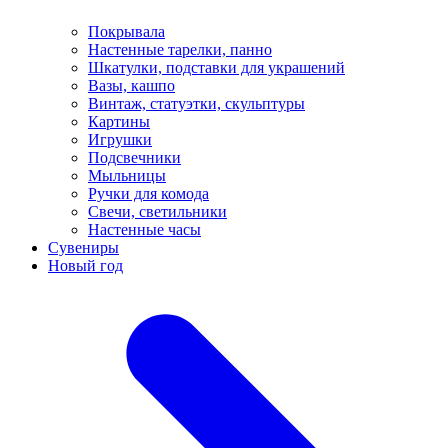
Покрывала
Настенные тарелки, панно
Шкатулки, подставки для украшений
Вазы, кашпо
Винтаж, статуэтки, скульптуры
Картины
Игрушки
Подсвечники
Мыльницы
Ручки для комода
Свечи, светильники
Настенные часы
Сувениры
Новый год