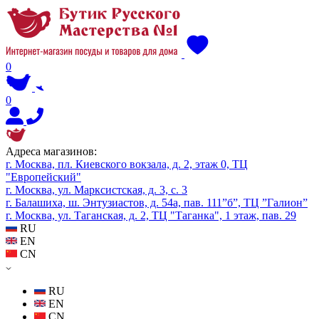
0
0
Адреса магазинов:
г. Москва, пл. Киевского вокзала, д. 2, этаж 0, ТЦ
"Европейский"
г. Москва, ул. Марксистская, д. 3, с. 3
г. Балашиха, ш. Энтузиастов, д. 54а, пав. 111”б”, ТЦ ”Галион”
г. Москва, ул. Таганская, д. 2, ТЦ "Таганка", 1 этаж, пав. 29
RU
EN
CN
RU
EN
CN