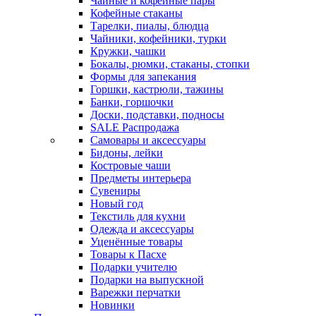
Чайные и кофейные пары
Кофейные стаканы
Тарелки, пиалы, блюдца
Чайники, кофейники, турки
Кружки, чашки
Бокалы, рюмки, стаканы, стопки
Формы для запекания
Горшки, кастрюли, тажины
Банки, горшочки
Доски, подставки, подносы
SALE Распродажа
Самовары и аксессуары
Бидоны, лейки
Костровые чаши
Предметы интерьера
Сувениры
Новый год
Текстиль для кухни
Одежда и аксессуары
Уценённые товары
Товары к Пасхе
Подарки учителю
Подарки на выпускной
Варежки перчатки
Новинки