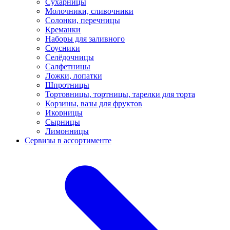
Сухарницы
Молочники, сливочники
Солонки, перечницы
Креманки
Наборы для заливного
Соусники
Селёдочницы
Салфетницы
Ложки, лопатки
Шпротницы
Тортовницы, тортницы, тарелки для торта
Корзины, вазы для фруктов
Икорницы
Сырницы
Лимонницы
Сервизы в ассортименте