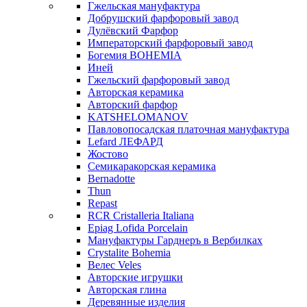
Гжельская мануфактура
Добрушский фарфоровый завод
Дулёвский Фарфор
Императорский фарфоровый завод
Богемия BOHEMIA
Иней
Гжельский фарфоровый завод
Авторская керамика
Авторский фарфор
KATSHELOMANOV
Павловопосадская платочная мануфактура
Lefard ЛЕФАРД
Жостово
Семикаракорская керамика
Bernadotte
Thun
Repast
RCR Cristalleria Italiana
Epiag Lofida Porcelain
Мануфактуры Гарднеръ в Вербилках
Crystalite Bohemia
Велес Veles
Авторские игрушки
Авторская глина
Деревянные изделия