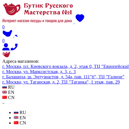
0
0
Адреса магазинов:
г. Москва, пл. Киевского вокзала, д. 2, этаж 0, ТЦ "Европейски
г. Москва, ул. Марксистская, д. 3, с. 3
г. Балашиха, ш. Энтузиастов, д. 54а, пав. 111”б”, ТЦ ”Галион”
г. Москва, ул. Таганская, д. 2, ТЦ "Таганка", 1 этаж, пав. 29
RU
EN
CN
RU
EN
CN