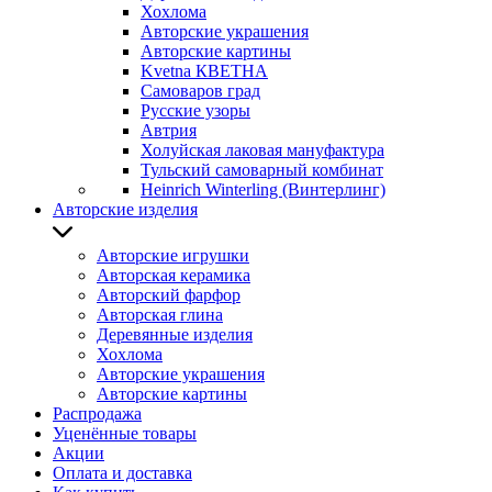
Хохлома
Авторские украшения
Авторские картины
Kvetna КВЕТНА
Самоваров град
Русские узоры
Автрия
Холуйская лаковая мануфактура
Тульский самоварный комбинат
Heinrich Winterling (Винтерлинг)
Авторские изделия
Авторские игрушки
Авторская керамика
Авторский фарфор
Авторская глина
Деревянные изделия
Хохлома
Авторские украшения
Авторские картины
Распродажа
Уценённые товары
Акции
Оплата и доставка