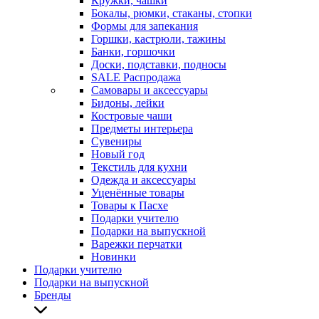
Кружки, чашки
Бокалы, рюмки, стаканы, стопки
Формы для запекания
Горшки, кастрюли, тажины
Банки, горшочки
Доски, подставки, подносы
SALE Распродажа
Самовары и аксессуары
Бидоны, лейки
Костровые чаши
Предметы интерьера
Сувениры
Новый год
Текстиль для кухни
Одежда и аксессуары
Уценённые товары
Товары к Пасхе
Подарки учителю
Подарки на выпускной
Варежки перчатки
Новинки
Подарки учителю
Подарки на выпускной
Бренды