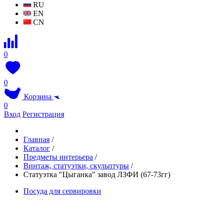
RU
EN
CN
0
0
Корзина
0
Вход
Регистрация
Главная
/
Каталог
/
Предметы интерьера
/
Винтаж, статуэтки, скульптуры
/
Статуэтка "Цыганка" завод ЛЗФИ (67-73гг)
Посуда для сервировки